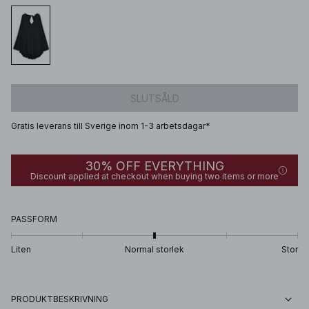
SLUTSÅLD
Gratis leverans till Sverige inom 1-3 arbetsdagar*
30% OFF EVERYTHING
Discount applied at checkout when buying two items or more
PASSFORM
Liten
Normal storlek
Stor
PRODUKTBESKRIVNING