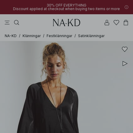
30% OFF EVERYTHING
Discount applied at checkout when buying two items or more
byxor
bruna
svarta
klänningar
överdelar
NA-KD
/
Klänningar
/
Festklänningar
/
Satinklänningar