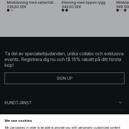
Miniklänning med vattenfall rygg i crinkle satin
Klänning med öppen rygg
239,60 SEK
349,50 SEK
599 SE
Ta del av specialerbjudanden, unika collabs och exklusiva
events. Registrera dig nu och få 15% rabatt på ditt första
köp!
SIGN UP
KUNDTJÄNST
OM NA-KD