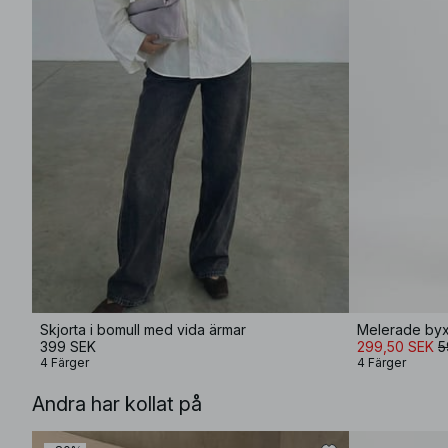
Skjorta i bomull med vida ärmar
Melerade byx
399 SEK
299,50 SEK
5
4 Färger
4 Färger
Andra har kollat på