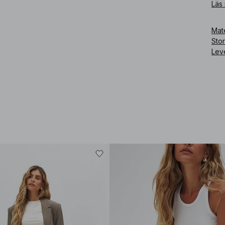
Läs
Art
Mate
Sto
Lev