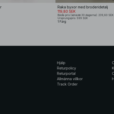
r
Raka byxor med broderidetalj
119,80 SEK
Bästa pris (senaste 30 dagarna): 239,60 SEK
Ursprungspris: 599 SEK
1 Färg
Hjälp
Returpolicy
K
Returportal
C
Allmänna villkor
H
Track Order