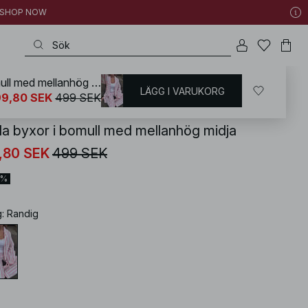
 | SHOP NOW
Vida byxor i bomull med mellanhög midja
LÄGG I VARUKORG
KD
/
Sommarkläder
/
Sommarset
99,80 SEK
499 SEK
da byxor i bomull med mellanhög midja
,80 SEK
499 SEK
0%
g
:
Randig