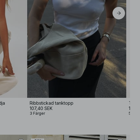
dja
Ribbstickad tanktopp
T-shi
107,40 SEK
107,
3 Färger
5 Färg