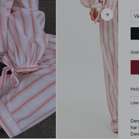
Vä
Grat
PAS
Lite
Den
har 
Den