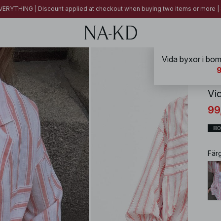
ERYTHING | Discount applied at checkout when buying two items or more
NA-
Vi
99
−8
Fär