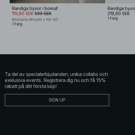
Randiga byxor i bomull
Randiga byxo
119,80 SEK
599 SEK
219,60 SEK
1 Färg
Michaela Wissén x NA-KD
1 Färg
Ta del av specialerbjudanden, unika collabs och
exklusiva events. Registrera dig nu och få 15%
rabatt på ditt första köp!
SIGN UP