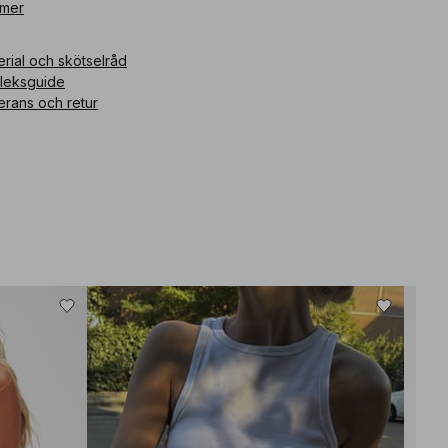
 mer
ikelnummer
:
1100-011458-0430
rial och skötselråd
rleksguide
erans och retur