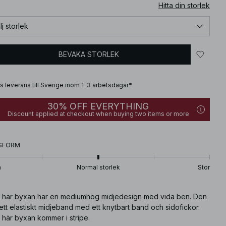
Hitta din storlek
lj storlek
BEVAKA STORLEK
is leverans till Sverige inom 1-3 arbetsdagar*
30% OFF EVERYTHING
Discount applied at checkout when buying two items or more
SFORM
n
Normal storlek
Stor
 här byxan har en mediumhög midjedesign med vida ben. Den
ett elastiskt midjeband med ett knytbart band och sidofickor.
 här byxan kommer i stripe.