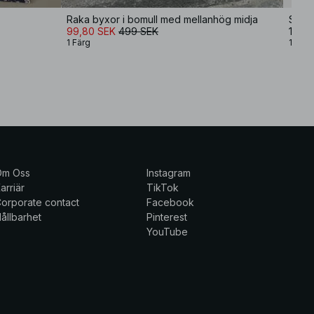
Raka byxor i bomull med mellanhög midja
Seer
99,80 SEK
499 SEK
149,
1 Färg
1 Färg
Om Oss
Instagram
arriär
TikTok
orporate contact
Facebook
ållbarhet
Pinterest
YouTube