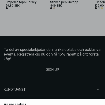
Draperad topp i jersey
Stickad peplumtopp
59,80 SEK
449 SEK
159,60
Ta del av specialerbjudanden, unika collabs och exklusiva
events. Registrera dig nu och få 15% rabatt på ditt första
köp!
SIGN UP
KUNDTJÄNST
OM NA-KD