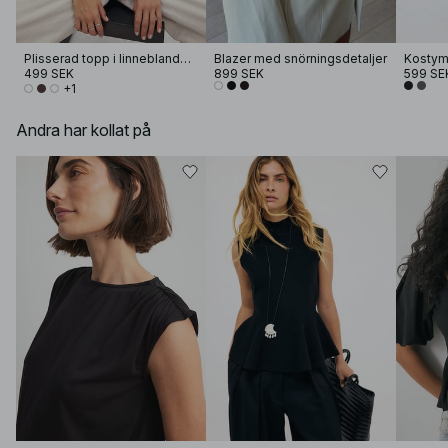
Plisserad topp i linneblandning
Blazer med snörningsdetaljer
Kostym
499 SEK
899 SEK
599 SE
+1
Andra har kollat på