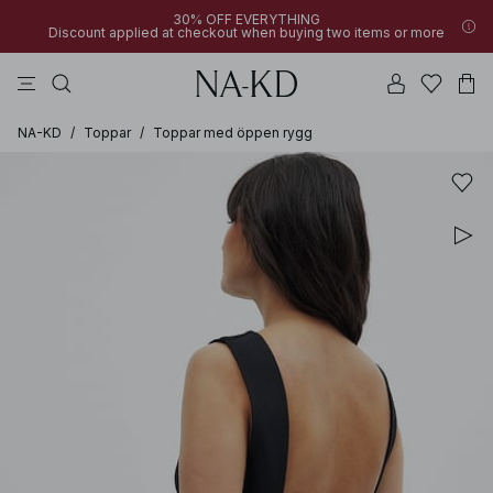
30% OFF EVERYTHING
Discount applied at checkout when buying two items or more
linne
byxor
klänningar
överdelar
mörkbruna
NA-KD
/
Toppar
/
Toppar med öppen rygg