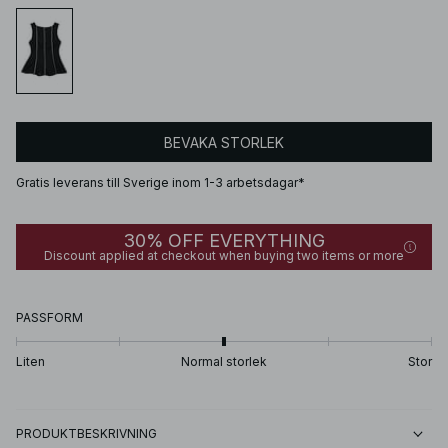
BEVAKA STORLEK
Gratis leverans till Sverige inom 1-3 arbetsdagar*
30% OFF EVERYTHING
Discount applied at checkout when buying two items or more
PASSFORM
Liten
Normal storlek
Stor
PRODUKTBESKRIVNING