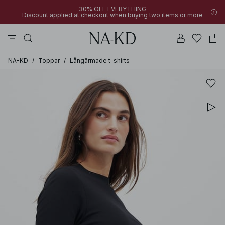
30% OFF EVERYTHING
Discount applied at checkout when buying two items or more
linne
byxor
klänningar
svarta
överdelar
NA-KD
/
Toppar
/
Långärmade t-shirts