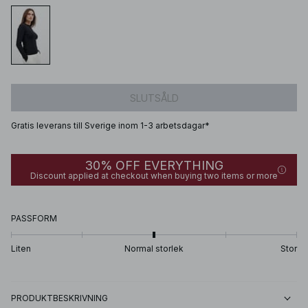
SLUTSÅLD
Gratis leverans till Sverige inom 1-3 arbetsdagar*
30% OFF EVERYTHING
Discount applied at checkout when buying two items or more
PASSFORM
Liten
Normal storlek
Stor
PRODUKTBESKRIVNING