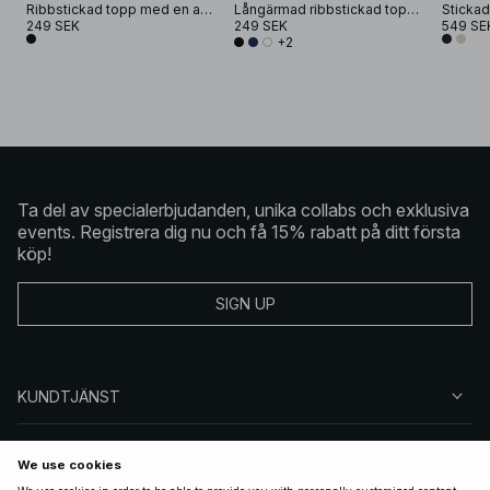
Ribbstickad topp med en axel
Långärmad ribbstickad topp med rund halsringning
249 SEK
249 SEK
549 SE
+2
Ta del av specialerbjudanden, unika collabs och exklusiva
events. Registrera dig nu och få 15% rabatt på ditt första
köp!
SIGN UP
KUNDTJÄNST
OM NA-KD