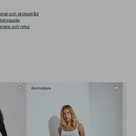
rial och skötselråd
rleksguide
erans och retur
Bästsäljare
Bäst