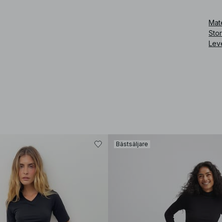
Mate
Sto
Lev
Bästsäljare