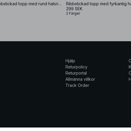
Långärmad ribbstickad topp med rund halsringning
Ribbstickad topp med fyrkantig h
299 SEK
2 Färger
Hjälp
Returpolicy
K
Returportal
C
Allmänna villkor
H
Track Order