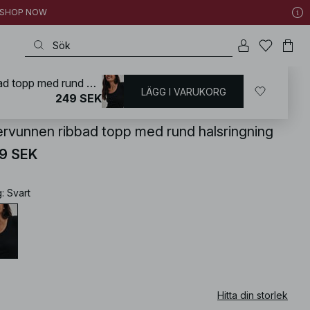
 | SHOP NOW
Återvunnen ribbad topp med rund halsringning
LÄGG I VARUKORG
KD
/
Toppar
/
Långärmade t-shirts
249 SEK
ervunnen ribbad topp med rund halsringning
9 SEK
g
:
Svart
Hitta din storlek