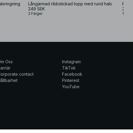
alsringning
Långärmad ribbstickad topp med rund hals
Ribbs
249 SEK
249 
2 Färger
1 Färg
Om Oss
Instagram
arriär
TikTok
orporate contact
Facebook
ållbarhet
Pinterest
YouTube