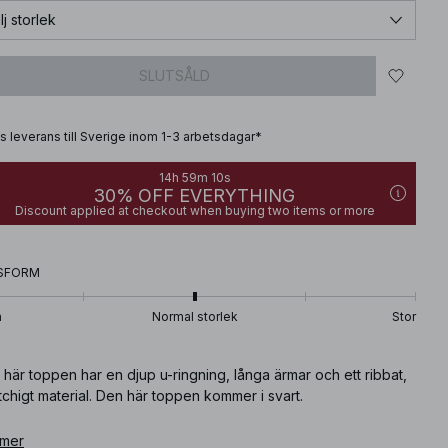
lj storlek
SLUTSÅLD
is leverans till Sverige inom 1-3 arbetsdagar*
14h 59m 09s
30% OFF EVERYTHING
Discount applied at checkout when buying two items or more
SFORM
n
Normal storlek
Stor
här toppen har en djup u-ringning, långa ärmar och ett ribbat,
tchigt material. Den här toppen kommer i svart.
ikelnummer
 mer
:
1044-000213-0002