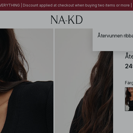
ERYTHING | Discount applied at checkout when buying two items or more
NA-
Åt
24
Fär