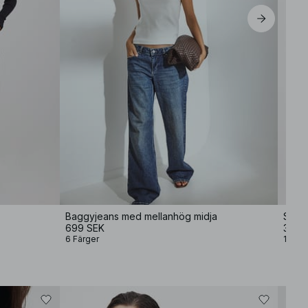
Baggyjeans med mellanhög midja
Stick
699 SEK
399 
6 Färger
12 Fär