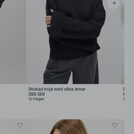
Stickad tröja med vikta ärmar
Bagg
399 SEK
699 
12 Färger
6 Fär
Bäst