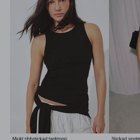
Mjukt ribbstickad tanktopp
Stickad singl