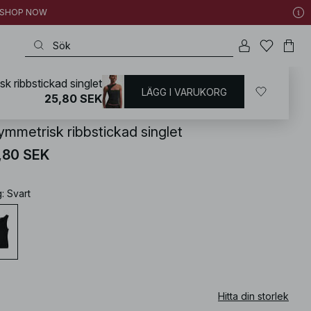
 | SHOP NOW
k ribbstickad singlet
LÄGG I VARUKORG
KD
/
Toppar
/
Ärmlösa toppar
25,80 SEK
ymmetrisk ribbstickad singlet
,80 SEK
g
:
Svart
Hitta din storlek