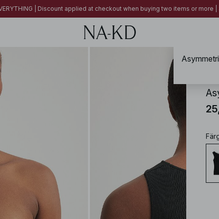
ERYTHING | Discount applied at checkout when buying two items or more
Asymmetris
NA-
As
25
Fär