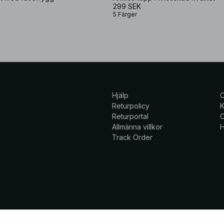
299 SEK
5 Färger
Hjälp
Returpolicy
K
Returportal
C
Allmänna villkor
H
Track Order