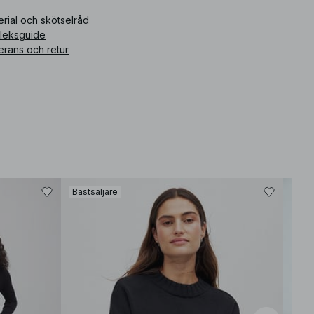
rial och skötselråd
rleksguide
erans och retur
Bästsäljare
Bäst