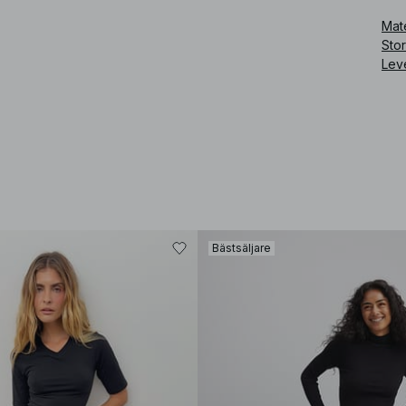
Mate
Sto
Lev
Bästsäljare