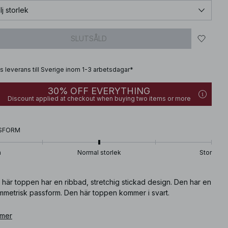
lj storlek
SLUTSÅLD
is leverans till Sverige inom 1-3 arbetsdagar*
30% OFF EVERYTHING
Discount applied at checkout when buying two items or more
SFORM
n
Normal storlek
Stor
här toppen har en ribbad, stretchig stickad design. Den har en
mmetrisk passform. Den här toppen kommer i svart.
ikelnummer
 mer
:
1100-007015-0002