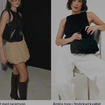
et med racerrygg
Ärmlös topp i finstickad kvalitet