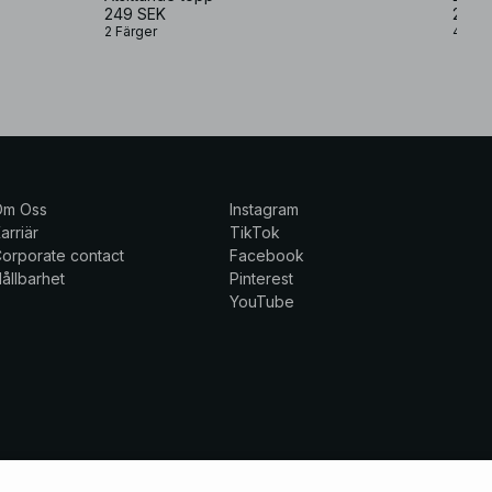
249 SEK
249 
2 Färger
4 Fär
Om Oss
Instagram
arriär
TikTok
orporate contact
Facebook
ållbarhet
Pinterest
YouTube