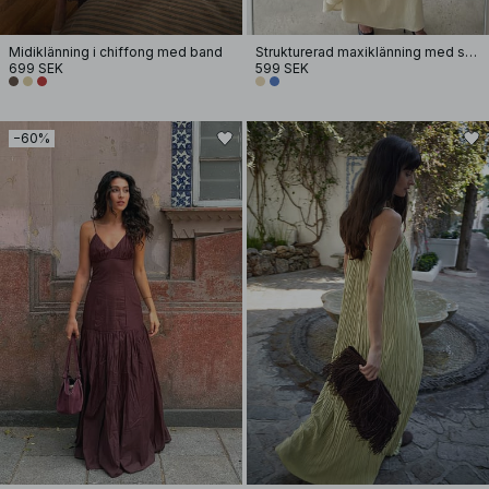
Midiklänning i chiffong med band
Strukturerad maxiklänning med sänkt midja
699 SEK
599 SEK
−60%