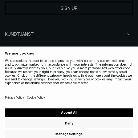
SIGN UP
KUNDTJÄNST
OM NA-KD
FÖLJ OSS
JURIDISKT
SWEDEN
|
SVENSKA
Copyright 2025 Nakdcom One World AB