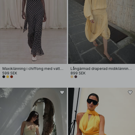
Maxiklänning i chiffong med vattenfallseffekt
Långärmad draperad midiklänning med öppen rygg
599 SEK
899 SEK