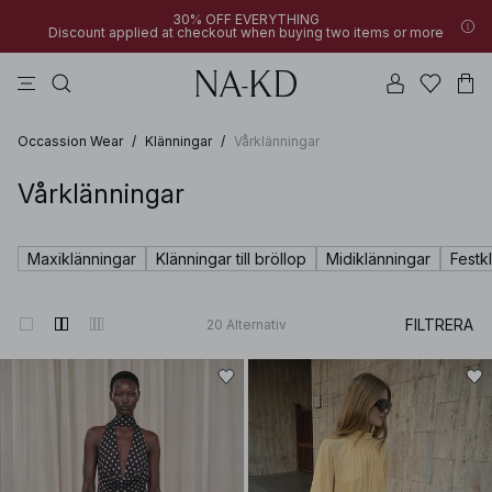
30% OFF EVERYTHING
Discount applied at checkout when buying two items or more
linne
byxor
klänningar
svarta
överdelar
Occassion Wear
/
Klänningar
/
Vårklänningar
Vårklänningar
Maxiklänningar
Klänningar till bröllop
Midiklänningar
Festk
FILTRERA
20
Alternativ