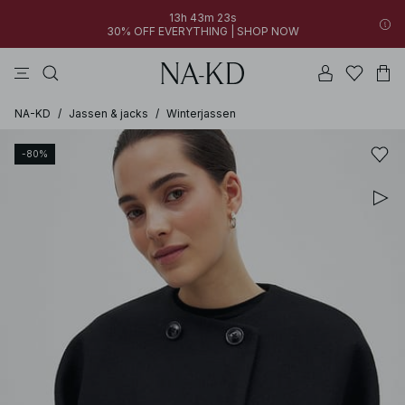
13h 43m 23s
30% OFF EVERYTHING | SHOP NOW
jurken
broeken
tops
bruine
witte
NA-KD
/
Jassen & jacks
/
Winterjassen
-80%