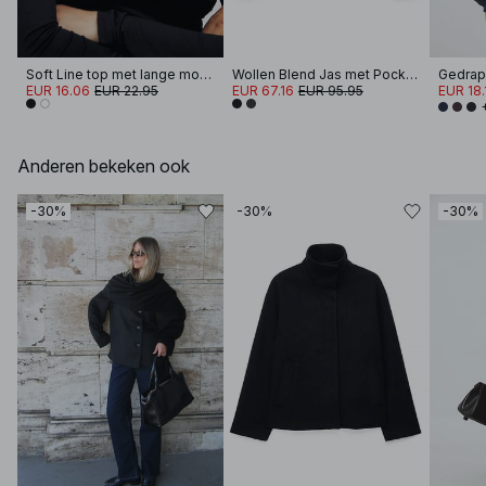
Soft Line top met lange mouwen en trechterhals
Wollen Blend Jas met Pocketdetails
EUR 16.06
EUR 22.95
EUR 67.16
EUR 95.95
EUR 18.
Anderen bekeken ook
-30%
-30%
-30%