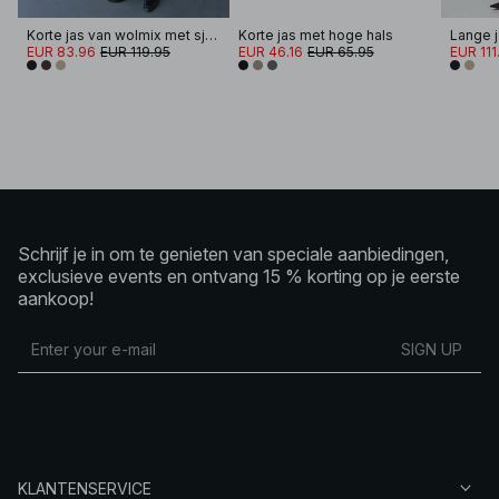
Korte jas van wolmix met sjaaldetail
Korte jas met hoge hals
Lange j
EUR 83.96
EUR 119.95
EUR 46.16
EUR 65.95
EUR 111
Schrijf je in om te genieten van speciale aanbiedingen,
exclusieve events en ontvang 15 % korting op je eerste
aankoop!
SIGN UP
KLANTENSERVICE