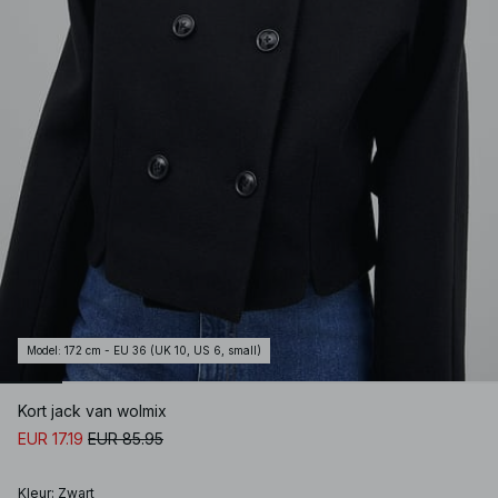
Model
:
172 cm - EU 36 (UK 10, US 6, small)
Kort jack van wolmix
EUR 17.19
EUR 85.95
Kleur
:
Zwart