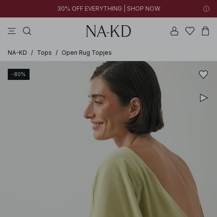
30% OFF EVERYTHING | SHOP NOW
jurken
broeken
tops
kleding
zwarte
NA-KD
/
Tops
/
Open Rug Topjes
-80%