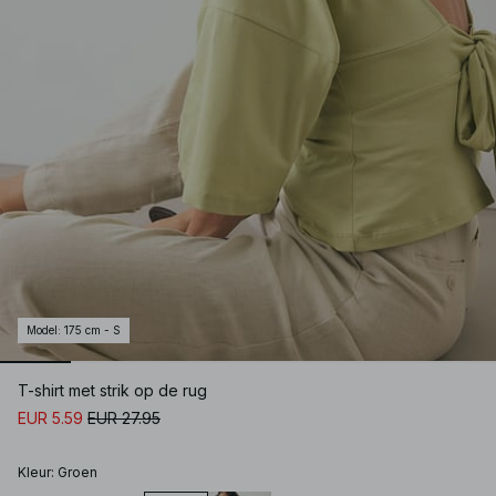
Model
:
175 cm - S
T-shirt met strik op de rug
EUR 5.59
EUR 27.95
Kleur
:
Groen