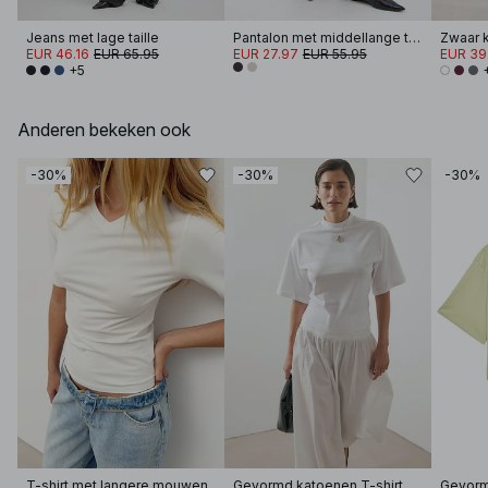
Jeans met lage taille
Pantalon met middellange taille
EUR 46.16
EUR 65.95
EUR 27.97
EUR 55.95
EUR 39
+5
Anderen bekeken ook
-30%
-30%
-30%
T-shirt met langere mouwen
Gevormd katoenen T-shirt met trechterhals