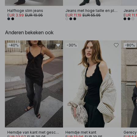
Halfhoge slim jeans
Jeans met hoge taille en plooidetail
EUR 3.99
EUR 19.95
EUR 11.19
EUR 55.95
EUR 11.
Anderen bekeken ook
-40%
-30%
-80%
Hemdje van kant met geschulpte rand
Hemdje met kant
EUR 23.97
EUR 39.95
EUR 13.96
EUR 19.95
EUR 5.