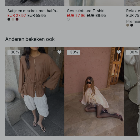
Satijnen maxirok met halfhoge taille
Gesculptuurd T-shirt
Relaxte
EUR 27.97
EUR 55.95
EUR 27.96
EUR 39.95
EUR 75
Premiu
Anderen bekeken ook
-30%
-30%
-30%