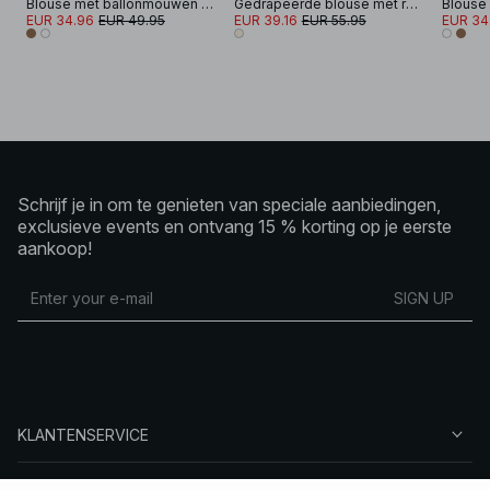
Blouse met ballonmouwen en strikdetail
Gedrapeerde blouse met ruches
EUR 34.96
EUR 49.95
EUR 39.16
EUR 55.95
EUR 34
Schrijf je in om te genieten van speciale aanbiedingen,
exclusieve events en ontvang 15 % korting op je eerste
aankoop!
SIGN UP
KLANTENSERVICE
OVER NA-KD