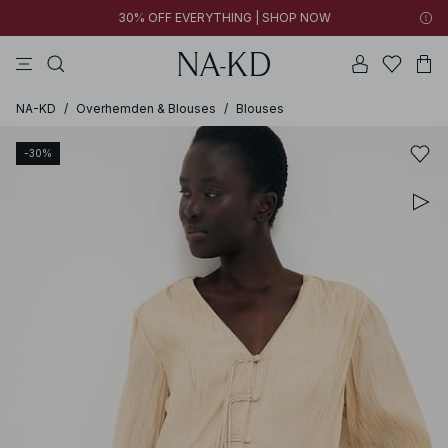
30% OFF EVERYTHING | SHOP NOW
jurken
broeken
tops
kleding
zwarte
NA-KD
/
Overhemden & Blouses
/
Blouses
-30%