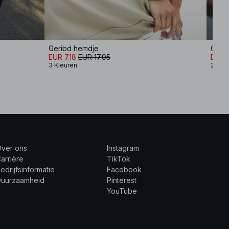
Geribd hemdje
Gebr
EUR 7.18
EUR 17.95
EUR 2
3 Kleuren
2 Kle
Over ons
Instagram
arrière
TikTok
edrijfsinformatie
Facebook
Duurzaamheid
Pinterest
YouTube