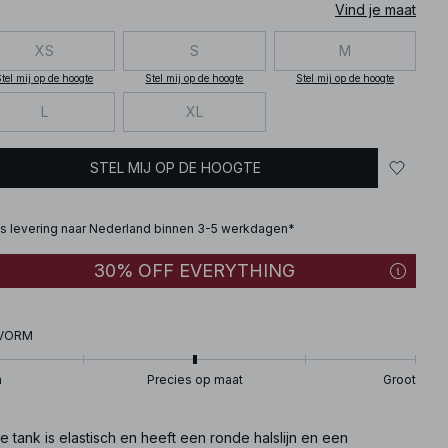
Vind je maat
XS
S
M
tel mij op de hoogte
Stel mij op de hoogte
Stel mij op de hoogte
L
XL
STEL MIJ OP DE HOOGTE
is levering naar Nederland binnen 3-5 werkdagen*
30% OFF EVERYTHING
VORM
n
Precies op maat
Groot
 tank is elastisch en heeft een ronde halslijn en een