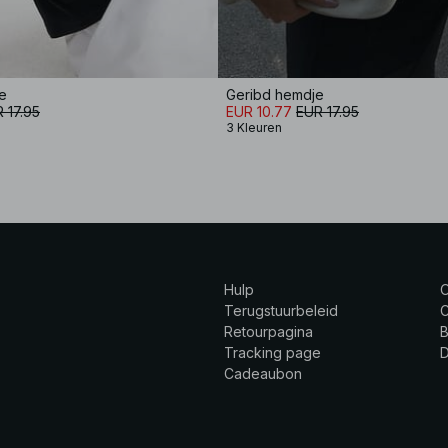
e
Geribd hemdje
 17.95
EUR 10.77
EUR 17.95
3 Kleuren
Hulp
Terugstuurbeleid
C
Retourpagina
B
Tracking page
Cadeaubon