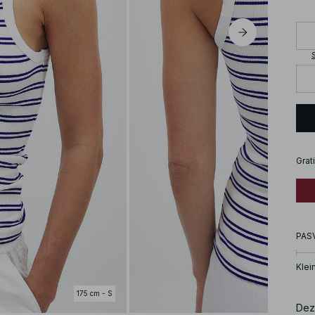
S
Grat
PAS
Klei
175 cm - S
Deze