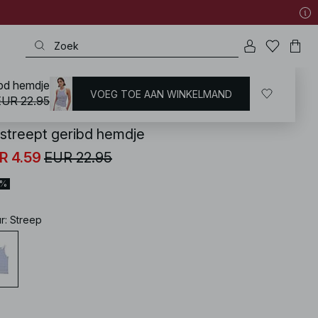
ibd hemdje
VOEG TOE AAN WINKELMAND
KD
/
Tops
/
Mouwloze Tops
EUR 22.95
streept geribd hemdje
R 4.59
EUR 22.95
0%
ur
:
Streep