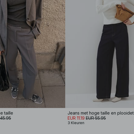
 taille
Jeans met hoge taille en plooideta
45.95
EUR 11.19
EUR 55.95
3 Kleuren