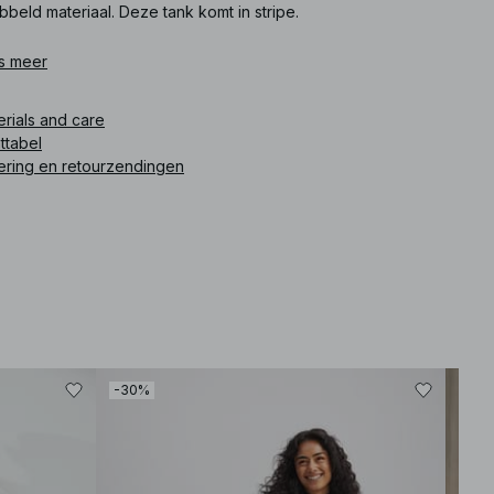
bbeld materiaal. Deze tank komt in stripe.
ikelnummer
s meer
:
1100-011500-9293
erials and care
ttabel
ering en retourzendingen
-30%
-30