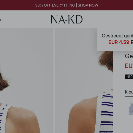
FINAL SALE | SHOP NOW
30% OFF EVERYTHING | SHOP NOW
FINAL SALE | SHOP NOW
e
Gestreept ger
NA-
EUR 4.59
Ge
EU
-8
Kle