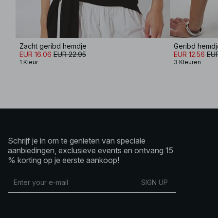
Zacht geribd hemdje
Geribd hemdj
EUR 16.06
EUR 22.95
EUR 12.56
EUR
1 Kleur
3 Kleuren
Schrijf je in om te genieten van speciale
aanbiedingen, exclusieve events en ontvang 15
% korting op je eerste aankoop!
SIGN UP