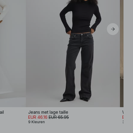
il
Jeans met lage taille
EUR 46.16
EUR 65.95
EUR 
9 Kleuren
3 Kle