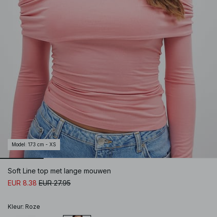
Model
:
173 cm - XS
Soft Line top met lange mouwen
EUR 8.38
EUR 27.95
Kleur
:
Roze