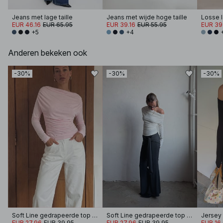
Jeans met lage taille
Jeans met wijde hoge taille
EUR 46.16
EUR 65.95
EUR 39.16
EUR 55.95
EUR 39
+5
+4
Anderen bekeken ook
-30%
-30%
-30%
Soft Line gedrapeerde top met lange mouwen
Soft Line gedrapeerde top met lange mouwen
Jersey 
EUR 27.96
EUR 39.95
EUR 27.96
EUR 39.95
EUR 16