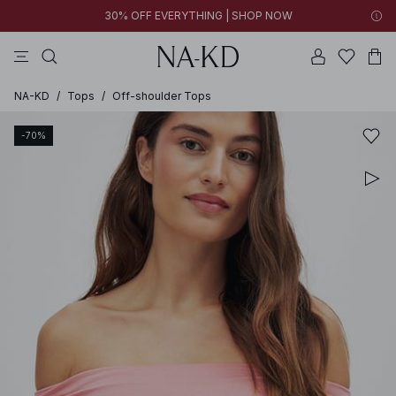
30% OFF EVERYTHING | SHOP NOW
jurken
broeken
tops
kleding
zwarte
NA-KD
/
Tops
/
Off-shoulder Tops
-70%