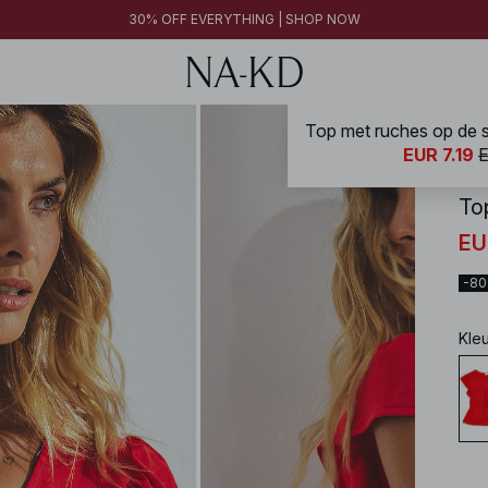
30% OFF EVERYTHING | SHOP NOW
Top met ruches op de 
NA-
EUR 7.19
E
To
EU
-8
Kle