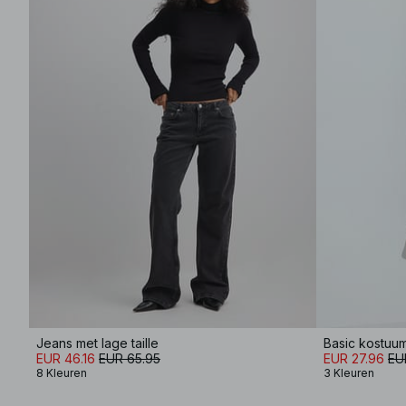
Jeans met lage taille
Basic kostuu
EUR 46.16
EUR 65.95
EUR 27.96
EU
8 Kleuren
3 Kleuren