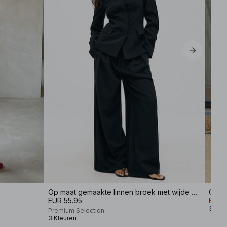
Op maat gemaakte linnen broek met wijde pijpen
Gestr
EUR 55.95
EUR 
3 Kle
Premium Selection
3 Kleuren