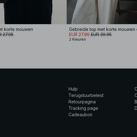
et korte mouwen
 27.95
EUR 27.96
EUR 39.95
2 Kleuren
Hulp
Terugstuurbeleid
C
Retourpagina
B
Tracking page
Cadeaubon