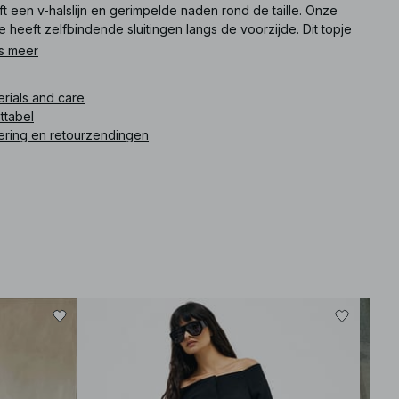
t een v-halslijn en gerimpelde naden rond de taille. Onze
e heeft zelfbindende sluitingen langs de voorzijde. Dit topje
 in rood.
s meer
ikelnummer
:
1100-011246-0004
erials and care
ttabel
ering en retourzendingen
-40