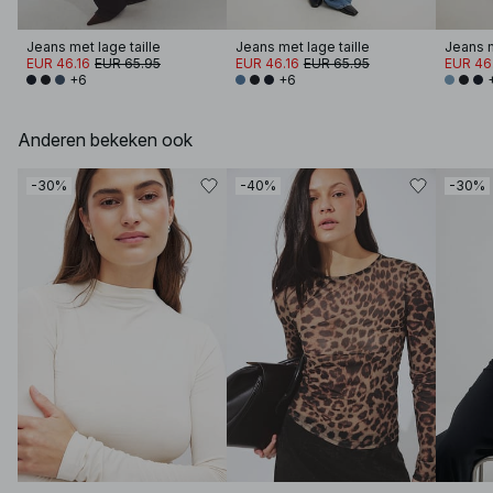
Jeans met lage taille
Jeans met lage taille
Jeans m
EUR 46.16
EUR 65.95
EUR 46.16
EUR 65.95
EUR 46
+6
+6
Anderen bekeken ook
-30%
-40%
-30%