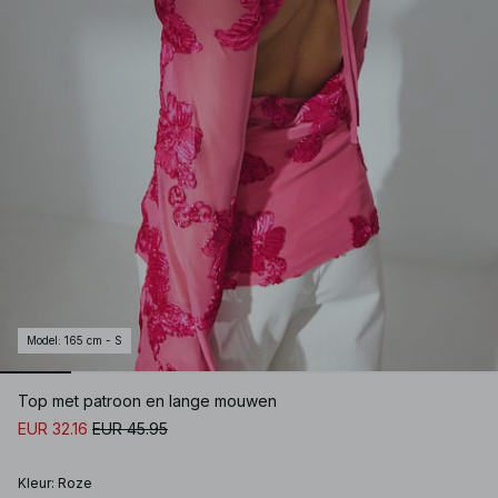
Model
:
165 cm - S
Top met patroon en lange mouwen
EUR 32.16
EUR 45.95
Kleur
:
Roze