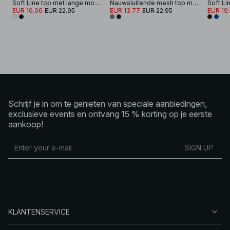
Soft Line top met lange mouwen en trechterhals
Nauwsluitende mesh top met ronde hals
EUR 16.06
EUR 22.95
EUR 13.77
EUR 22.95
EUR 19
Schrijf je in om te genieten van speciale aanbiedingen,
exclusieve events en ontvang 15 % korting op je eerste
aankoop!
SIGN UP
KLANTENSERVICE