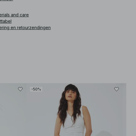
mijd contact met lichtgekleurde oppervlakken. Deze
jkerbroek komt in middenblauw.
erials and care
ttabel
ikelnummer
:
1100-008096-0116
ering en retourzendingen
-50%
-50