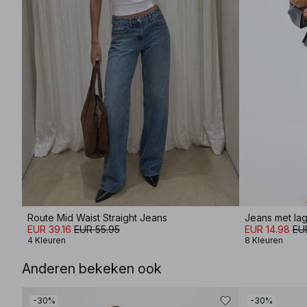
Route Mid Waist Straight Jeans
Jeans met lage
EUR 39.16
EUR 55.95
EUR 14.98
EU
4 Kleuren
8 Kleuren
Anderen bekeken ook
-30%
-30%