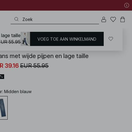
lage taille
VOEG TOE AAN WINKELMAND
KD
/
Jeans
/
Low Waist Jeans
EUR 55.95
ns met wijde pijpen en lage taille
R 39.16
EUR 55.95
0%
ur
:
Midden blauw