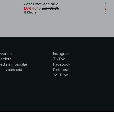
Jeans met lage taille
Studi
EUR 46.16
EUR 65.95
EUR 
8 Kleuren
5 Kle
Over ons
Instagram
arrière
TikTok
edrijfsinformatie
Facebook
Duurzaamheid
Pinterest
YouTube