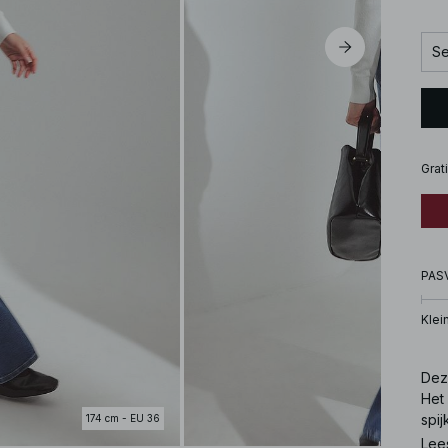
Se
Grat
PAS
Klei
Dez
Het
spij
174 cm - EU 36
pro
Lee