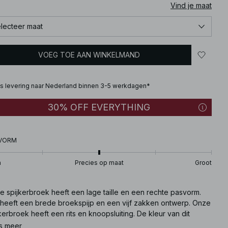
Vind je maat
lecteer maat
VOEG TOE AAN WINKELMAND
is levering naar Nederland binnen 3-5 werkdagen*
30% OFF EVERYTHING
VORM
n
Precies op maat
Groot
e spijkerbroek heeft een lage taille en een rechte pasvorm.
 heeft een brede broekspijp en een vijf zakken ontwerp. Onze
kerbroek heeft een rits en knoopsluiting. De kleur van dit
duct kan op zichzelf of op andere voorwerpen overgaan.
s meer