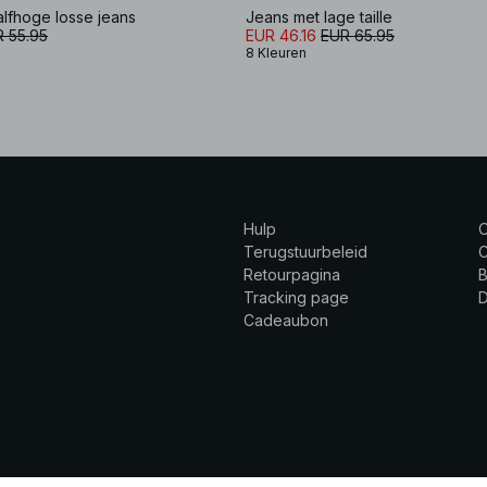
alfhoge losse jeans
Jeans met lage taille
 55.95
EUR 46.16
EUR 65.95
8 Kleuren
Hulp
Terugstuurbeleid
C
Retourpagina
B
Tracking page
Cadeaubon