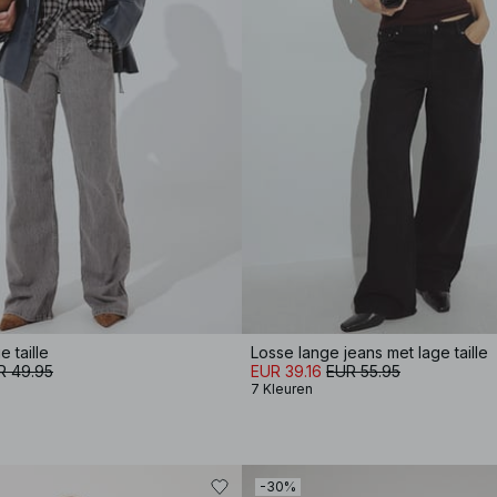
 taille
Losse lange jeans met lage taille
R 49.95
EUR 39.16
EUR 55.95
7 Kleuren
-30%