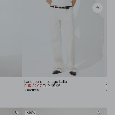
Lane jeans met lage taille
Lane 
EUR 32.97
EUR 65.95
EUR 
7 Kleuren
7 Kle
-30%
-50