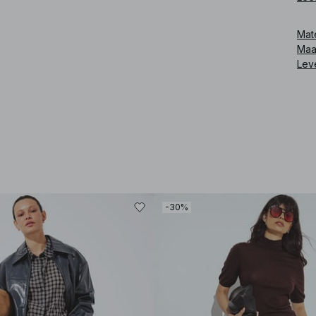
Ver
spi
Mat
Maa
Art
Lev
-30%