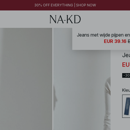
30% OFF EVERYTHING | SHOP NOW
Jeans met wijde pijpen en 
NA-
EUR 39.16
Jea
EU
-3
Kle