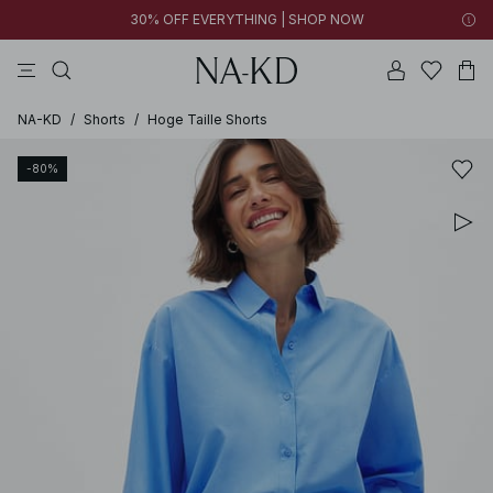
30% OFF EVERYTHING | SHOP NOW
jurken
broeken
tops
bruine
witte
NA-KD
/
Shorts
/
Hoge Taille Shorts
-80%