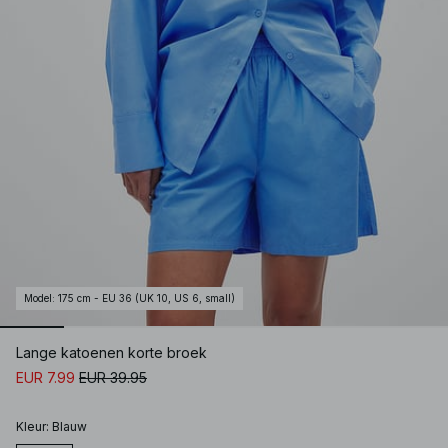
Model
:
175 cm - EU 36 (UK 10, US 6, small)
Lange katoenen korte broek
EUR 7.99
EUR 39.95
Kleur
:
Blauw