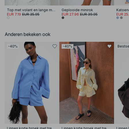
Top met volant en lange mouwen
Geplooide minirok
EUR 7.19
EUR 35.95
EUR 27.96
EUR 39.95
EUR 25.
Anderen bekeken ook
-40%
-40%
Bestse
Linnen korte broek met trekkoord
Linnen korte broek met trekkoord