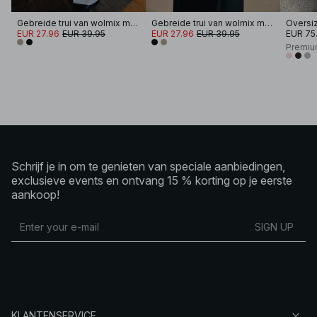
Gebreide trui van wolmix met V-hals
Gebreide trui van wolmix met V-hals
EUR 27.96
EUR 39.95
EUR 27.96
EUR 39.95
EUR 75
Premiu
Schrijf je in om te genieten van speciale aanbiedingen,
exclusieve events en ontvang 15 % korting op je eerste
aankoop!
SIGN UP
KLANTENSERVICE