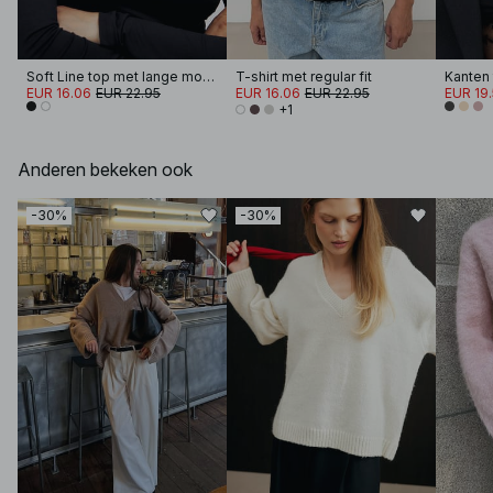
Soft Line top met lange mouwen en trechterhals
T-shirt met regular fit
EUR 16.06
EUR 22.95
EUR 16.06
EUR 22.95
EUR 19
+1
Anderen bekeken ook
-30%
-30%