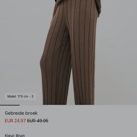
Model
:
176 cm - S
Gebreide broek
EUR 24.97
EUR 49.95
Kleur
:
Bruin