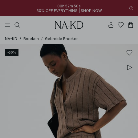
08h 52m 50s
30% OFF EVERYTHING | SHOP NOW
jurken
broeken
tops
bruine
zwarte
NA-KD
/
Broeken
/
Gebreide Broeken
-50%