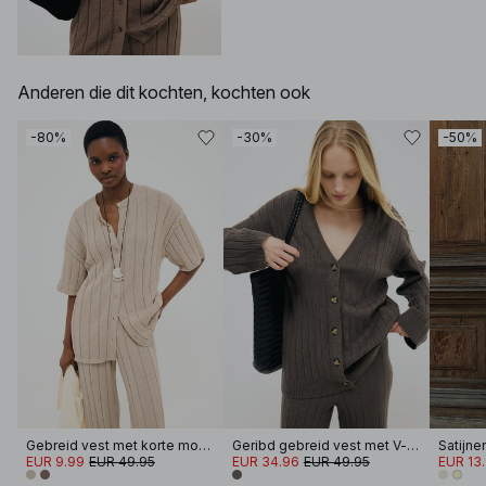
Anderen die dit kochten, kochten ook
-80%
-30%
-50%
Gebreid vest met korte mouwen
Geribd gebreid vest met V-hals
EUR 9.99
EUR 49.95
EUR 34.96
EUR 49.95
EUR 13