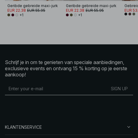
Geribde gebreide maxi-jurk
Geribde gebreide maxi-jurk
Gebreid
EUR 22.38
EUR 55.95
EUR 22.38
EUR 55.95
EUR 53.
+1
+1
Schrijf je in om te genieten van speciale aanbiedingen,
exclusieve events en ontvang 15 % korting op je eerste
aankoop!
SIGN UP
KLANTENSERVICE