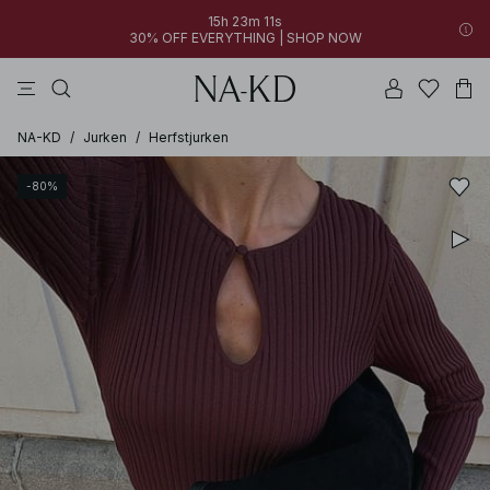
15h 23m 11s
30% OFF EVERYTHING | SHOP NOW
jurken
broeken
tops
bruine
witte
NA-KD
/
Jurken
/
Herfstjurken
-80%