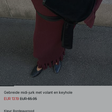
Gebreide midi-jurk met volant en keyhole
EUR 13.19
EUR 65.95
Kleur
:
Bordeauxrood