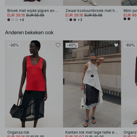
Broek met wijde pijpen en hoge taille
Zwaar kostuumbroek met hoge taille
EUR 39.16
EUR 55.95
EUR 39.16
EUR 55.95
EUR 46
+4
+3
Anderen bekeken ook
-30%
-40%
-60%
Organza rok
Kanten rok met lage taille en geschulpte rand
Organz
EUR 39.16
EUR 55.95
EUR 29.97
EUR 49.95
EUR 22