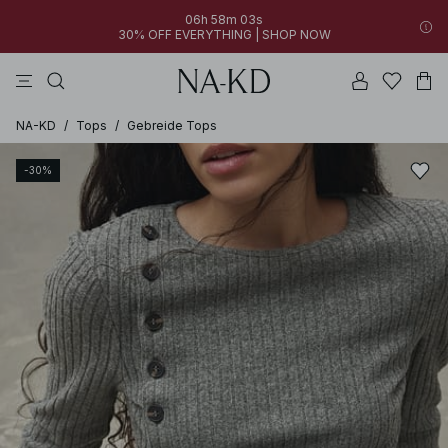
06h 58m 03s
30% OFF EVERYTHING | SHOP NOW
jurken
broeken
tops
kleding
bruine
NA-KD
/
Tops
/
Gebreide Tops
-30%