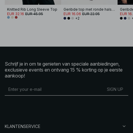
Knitted Rib Long Sleeve Top
Geribde top met ronde hals en lange mouwen
EUR 32.16
EUR 45.95
EUR 16.06
EUR 22.95
EUR 16
+2
Schrijf je in om te genieten van speciale aanbiedingen,
exclusieve events en ontvang 15 % korting op je eerste
aankoop!
SIGN UP
KLANTENSERVICE