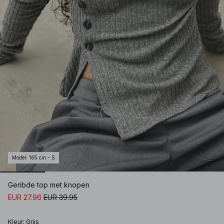
Model
:
165 cm - S
Geribde top met knopen
EUR 27.96
EUR 39.95
Kleur
:
Grijs