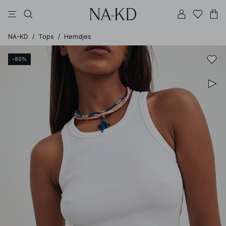
jurken
broeken
tops
zwarte
bruine
NA-KD
/
Tops
/
Hemdjes
-80%