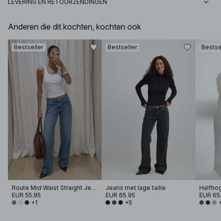
LEVERING EN RETOURZENDINGEN
Anderen die dit kochten, kochten ook
Bestseller
Bestseller
Bestse
Route Mid Waist Straight Jeans
Jeans met lage taille
Halfho
EUR 55.95
EUR 65.95
EUR 65
+1
+5