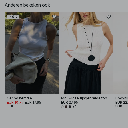
Anderen bekeken ook
-40%
Geribd hemdje
Mouwloze fijngebreide top
Bodyhu
EUR 10.77
EUR 17.95
EUR 27.95
EUR 22
+2