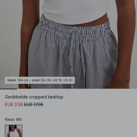
Model
:
164 cm - small (EU 36, UK 10, US 6)
Geribbelde cropped tanktop
EUR 3.59
EUR 17.95
Kleur
:
Wit