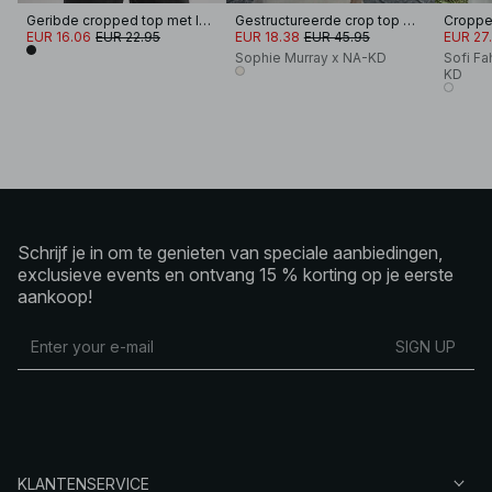
Geribde cropped top met lange mouwen
Gestructureerde crop top met lange mouwen
EUR 16.06
EUR 22.95
EUR 18.38
EUR 45.95
EUR 27
Sophie Murray x NA-KD
Sofi Fa
KD
Schrijf je in om te genieten van speciale aanbiedingen,
exclusieve events en ontvang 15 % korting op je eerste
aankoop!
SIGN UP
KLANTENSERVICE