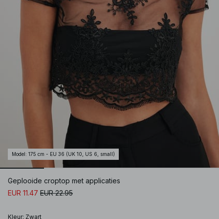
Model
:
175 cm - EU 36 (UK 10, US 6, small)
Geplooide croptop met applicaties
EUR 11.47
EUR 22.95
Kleur
:
Zwart