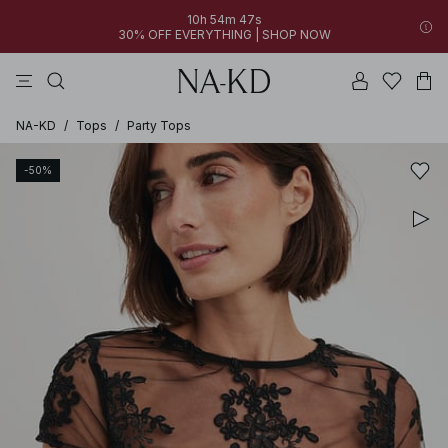
10h 54m 47s
30% OFF EVERYTHING | SHOP NOW
jurken
broeken
tops
zwarte
diepbruine
NA-KD
/
Tops
/
Party Tops
-50%