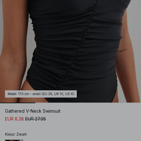
Model
:
170 cm - small (EU 36, UK 10, US 6)
Gathered V-Neck Swimsuit
EUR 8.38
EUR 27.95
Kleur
:
Zwart