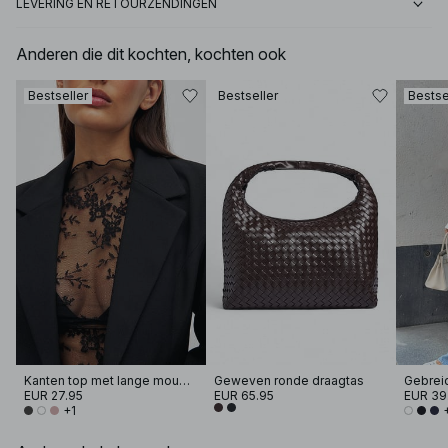
LEVERING EN RETOURZENDINGEN
Anderen die dit kochten, kochten ook
Bestseller
Bestseller
Bestse
Kanten top met lange mouwen
Geweven ronde draagtas
EUR 27.95
EUR 65.95
EUR 39
+1