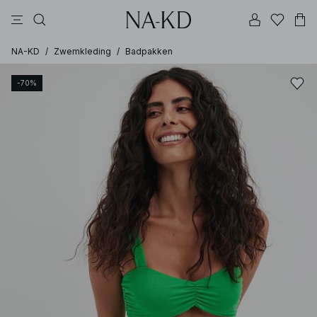
jurken
broeken
tops
beige
diepbruine
NA-KD
/
Zwemkleding
/
Badpakken
-70%