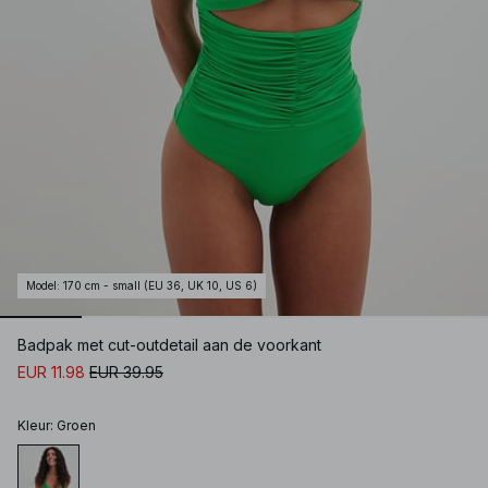
Model
:
170 cm - small (EU 36, UK 10, US 6)
Badpak met cut-outdetail aan de voorkant
EUR 11.98
EUR 39.95
Kleur
:
Groen