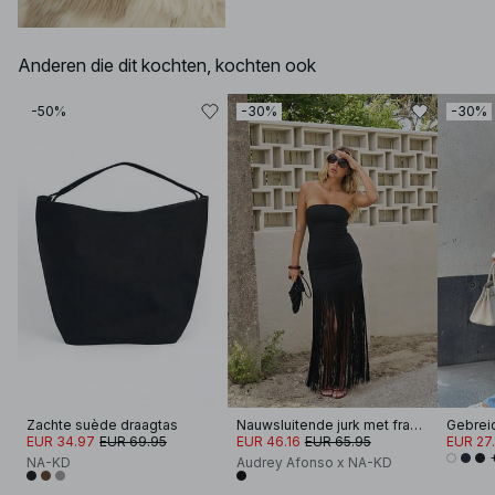
Anderen die dit kochten, kochten ook
-50%
-30%
-30%
Zachte suède draagtas
Nauwsluitende jurk met franjes
EUR 34.97
EUR 69.95
EUR 46.16
EUR 65.95
EUR 27
NA-KD
Audrey Afonso x NA-KD