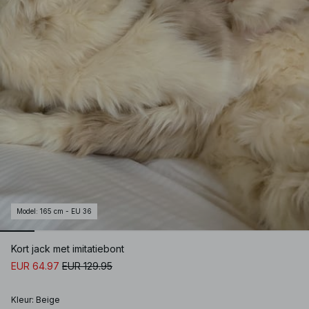
Model
:
165 cm - EU 36
Kort jack met imitatiebont
EUR 64.97
EUR 129.95
Kleur
:
Beige