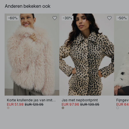
Anderen bekeken ook
-60%
-30%
-50%
Korte krullende jas van imitatiebont
Jas met nepbontprint
Fijngev
EUR 51.98
EUR 129.95
EUR 97.96
EUR 139.95
EUR 64