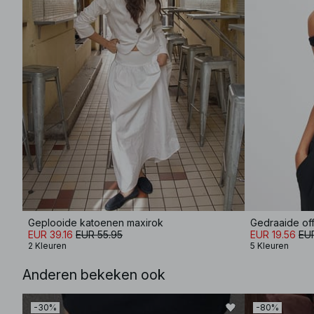
Geplooide katoenen maxirok
Gedraaide off
EUR 39.16
EUR 55.95
EUR 19.56
EUR
2 Kleuren
5 Kleuren
Anderen bekeken ook
-30%
-80%