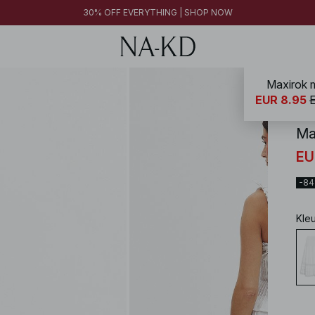
30% OFF EVERYTHING | SHOP NOW
Maxirok m
NA-
EUR 8.95
Ma
EU
-8
Kle