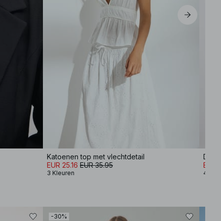
Katoenen top met vlechtdetail
Dubb
EUR 25.16
EUR 35.95
EUR 
3 Kleuren
4 Kle
-30%
-30