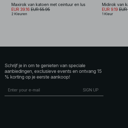
Maxirok van katoen met ceintuur en lus
Midirok van ka
EUR 39.16
EUR 55.95
EUR 9.19
EUR 
2 Kleuren
1 Kleur
Schrijf je in om te genieten van speciale
aanbiedingen, exclusieve events en ontvang 15
% korting op je eerste aankoop!
SIGN UP