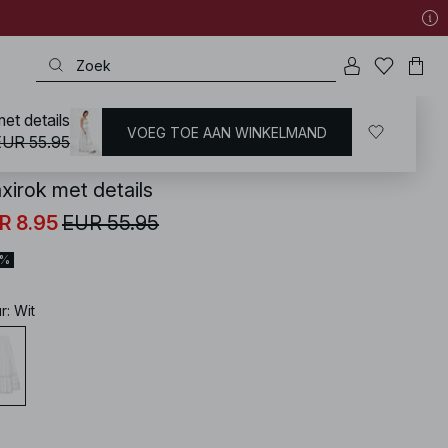
et details
VOEG TOE AAN WINKELMAND
KD
/
Rokken
/
A-lijn Rokken
EUR 55.95
xirok met details
R 8.95
EUR 55.95
4%
ur
:
Wit