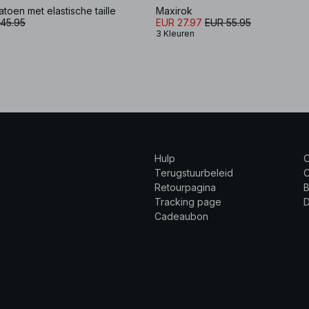
toen met elastische taille
Maxirok
45.95
EUR 27.97
EUR 55.95
3 Kleuren
Hulp
Terugstuurbeleid
C
Retourpagina
B
Tracking page
Cadeaubon