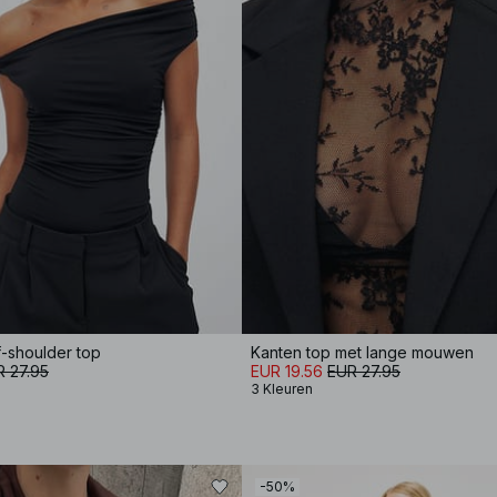
-shoulder top
Kanten top met lange mouwen
 27.95
EUR 19.56
EUR 27.95
3 Kleuren
-50%