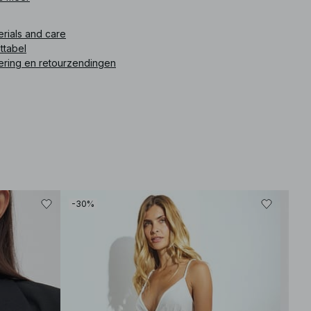
ikelnummer
:
1856-000008-0001
erials and care
ttabel
ering en retourzendingen
-30%
-30