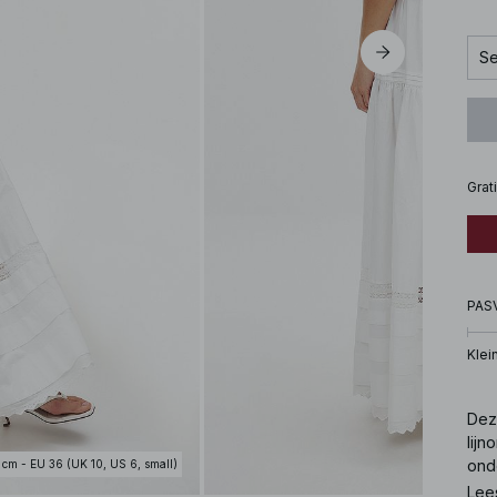
Se
Grat
PAS
Klei
Dez
lijn
onde
 cm - EU 36 (UK 10, US 6, small)
Lee