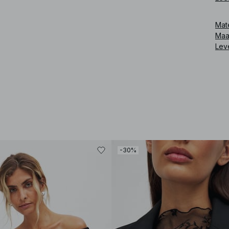
Art
Mat
Maa
Lev
-30%