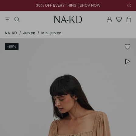
30% OFF EVERYTHING | SHOP NOW
jurken
tops
broeken
kleding
bruine
NA-KD
/
Jurken
/
Mini-jurken
-80%