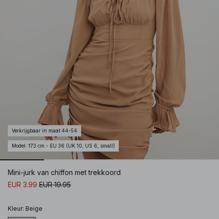
Verkrijgbaar in maat 44-54
Model
:
173 cm - EU 36 (UK 10, US 6, small)
Mini-jurk van chiffon met trekkoord
EUR 3.99
EUR 19.95
Kleur
:
Beige