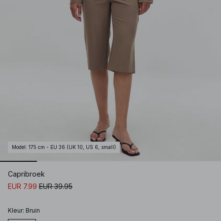
Model
:
175 cm - EU 36 (UK 10, US 6, small)
Capribroek
EUR 7.99
EUR 39.95
Kleur
:
Bruin