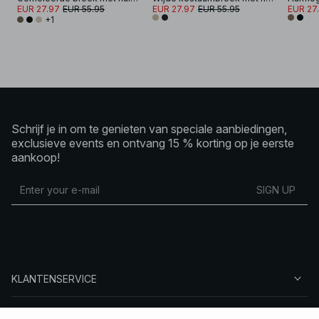
EUR 27.97
EUR 55.95
EUR 27.97
EUR 55.95
EUR 27
+1
Schrijf je in om te genieten van speciale aanbiedingen,
exclusieve events en ontvang 15 % korting op je eerste
aankoop!
SIGN UP
KLANTENSERVICE
OVER NA-KD