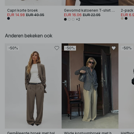
Capri korte broek
Gevormd katoenen T-shirt met trechterhals
2-pack
EUR 14.98
EUR 49.95
EUR 16.06
EUR 22.95
EUR 6.
+2
Anderen bekeken ook
-50%
-50%
-50%
Gemêleerde broek met halfhoge taille
Wijde kostuumbroek met hoge taille
Halfho