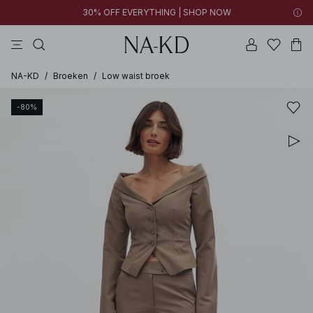
30% OFF EVERYTHING | SHOP NOW
jurken
lange mouwen tops
tops
broeken
bruine
NA-KD
/
Broeken
/
Low waist broek
-80%