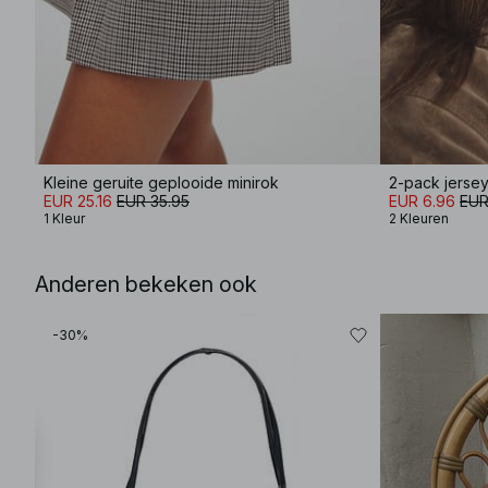
Kleine geruite geplooide minirok
2-pack jerse
EUR 25.16
EUR 35.95
EUR 6.96
EUR
1 Kleur
2 Kleuren
Anderen bekeken ook
-30%