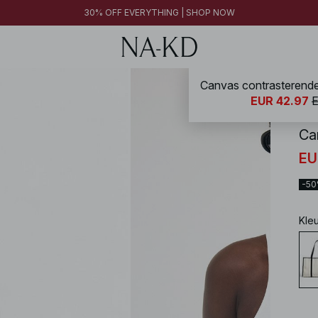
30% OFF EVERYTHING | SHOP NOW
Canvas contrasterende
NA-
EUR 42.97
E
Ca
EU
-5
Kle