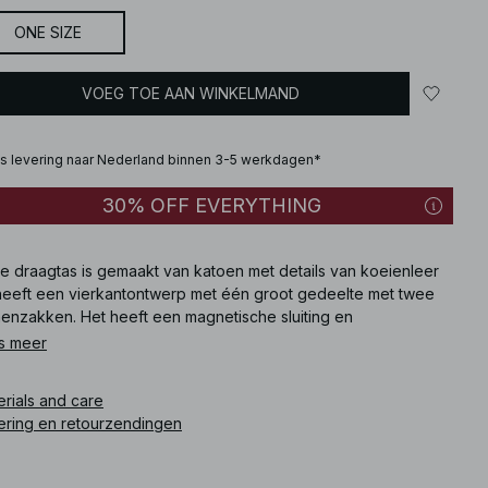
ONE SIZE
VOEG TOE AAN WINKELMAND
is levering naar Nederland binnen 3-5 werkdagen*
30% OFF EVERYTHING
e draagtas is gemaakt van katoen met details van koeienleer
heeft een vierkantontwerp met één groot gedeelte met twee
nenzakken. Het heeft een magnetische sluiting en
rastgekleurde banden. Afmetingen: Hoogte: 31 cm / 12.2 in.
s meer
dte: 17.5 cm / 6.89 in. Lengte: 47 cm / 18.50 in.
erials and care
ikelnummer
:
1100-012823-0260
ering en retourzendingen