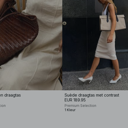
n draagtas
Suède draagtas met contrast
EUR 189.95
tion
Premium Selection
1 Kleur