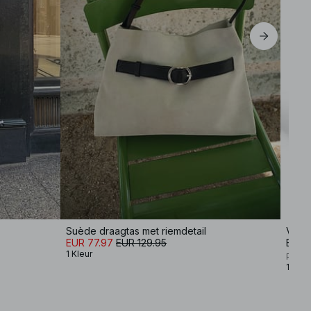
Suède draagtas met riemdetail
Vierk
EUR 77.97
EUR 129.95
EUR 
1 Kleur
Premi
1 Kleu