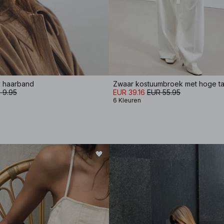
y haarband
Zwaar kostuumbroek met hoge tai
 9.95
EUR 39.16
EUR 55.95
6 Kleuren