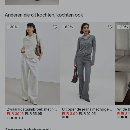
Anderen die dit kochten, kochten ook
-30%
-80%
-30%
Zwaar kostuumbroek met hoge taille
Uitlopende jeans met hoge taille
EUR 39.16
EUR 55.95
EUR 3.99
EUR 19.95
EUR 34
+3