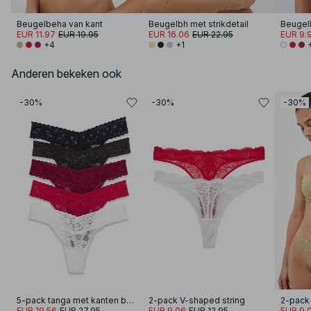
Beugelbeha van kant
Beugelbh met strikdetail
Beugel
EUR 11.97
EUR 19.95
EUR 16.06
EUR 22.95
EUR 9.
+4
+1
Anderen bekeken ook
-30%
-30%
-30%
5-pack tanga met kanten band
2-pack V-shaped string
2-pack 
EUR 19.56
EUR 27.95
EUR 9.06
EUR 12.95
EUR 9.