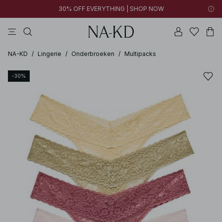
30% OFF EVERYTHING | SHOP NOW
jurken
tops
broeken
kleding
bruine
NA-KD
/
Lingerie
/
Onderbroeken
/
Multipacks
-30%