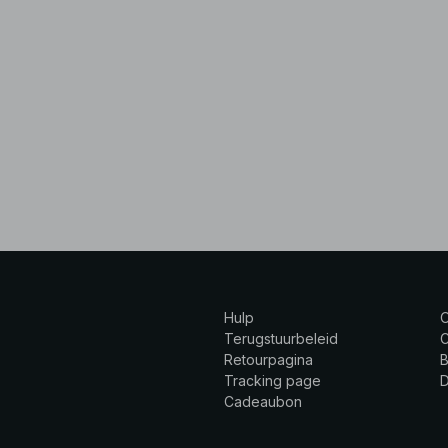
Hulp
Terugstuurbeleid
C
Retourpagina
B
Tracking page
Cadeaubon