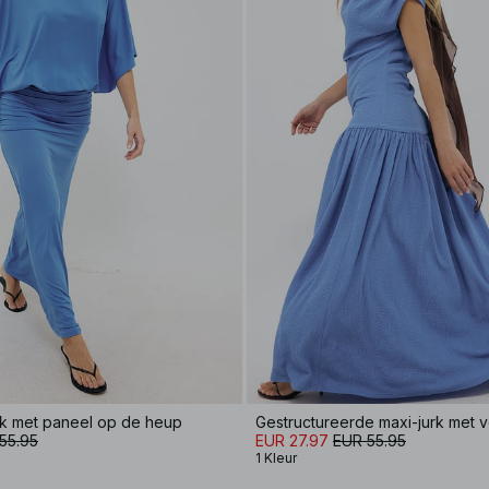
rk met paneel op de heup
Gestructureerde maxi-jurk met ve
55.95
EUR 27.97
EUR 55.95
1 Kleur