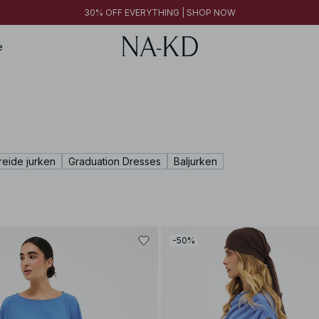
30% OFF EVERYTHING | SHOP NOW
30% OFF EVERYTHING | SHOP NOW
FINAL SALE | SHOP NOW
e
eide jurken
Graduation Dresses
Baljurken
-50%