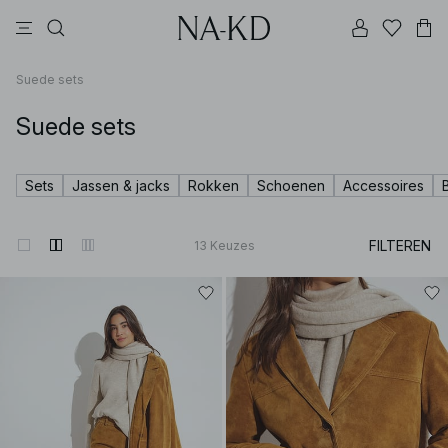
jurken
broeken
tops
zwarte
bruine
Suede sets
Suede sets
Sets
Jassen & jacks
Rokken
Schoenen
Accessoires
FILTEREN
13
Keuzes