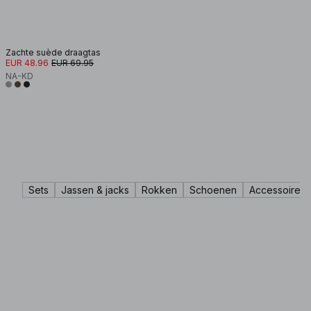
Zachte suède draagtas
EUR 48.96
EUR 69.95
NA-KD
Sets
Jassen & jacks
Rokken
Schoenen
Accessoires