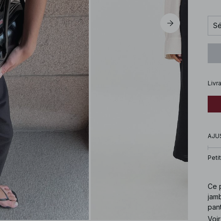
Sé
Livr
AJU
Petit
Ce 
jamb
pant
noir.
Voir