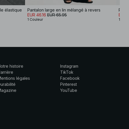
le élastique
Pantalon large en lin mélangé à revers
Panta
EUR 46.16
EUR 65.95
EUR 
1 Couleur
1 Coul
otre histoire
Instagram
arrière
TikTok
entions légales
Facebook
urabilité
Pinterest
Magazine
YouTube