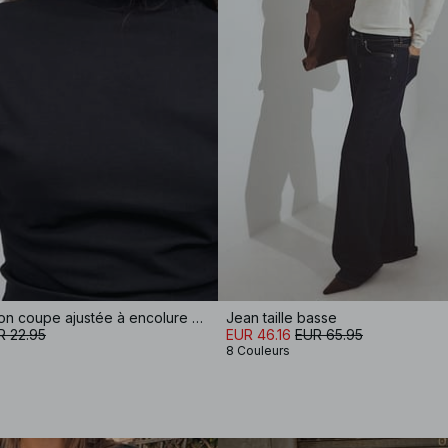
T-shirt en coton coupe ajustée à encolure cheminée
Jean taille basse
R 22.95
EUR 46.16
EUR 65.95
8 Couleurs