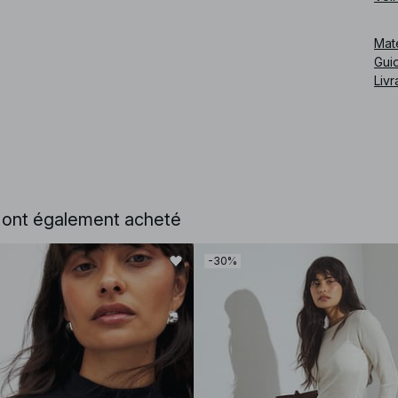
Cod
Mat
Guid
Livr
e ont également acheté
-30%