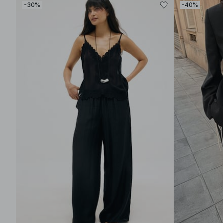
-30%
-40%