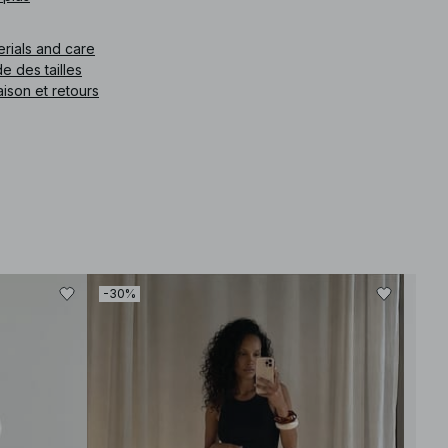
e article
:
1100-011533-0002
erials and care
e des tailles
aison et retours
-30%
-30