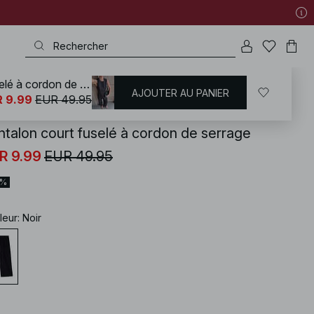
Pantalon court fuselé à cordon de serrage
AJOUTER AU PANIER
KD
/
Pantalons
/
Pantalons cropped
 9.99
EUR 49.95
ntalon court fuselé à cordon de serrage
R 9.99
EUR 49.95
0%
leur
:
Noir