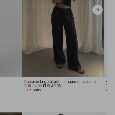
Pantalon large à taille mi-haute en viscose mélangée
Haut 
EUR 34.96
EUR 49.95
EUR 
3 Couleurs
2 Cou