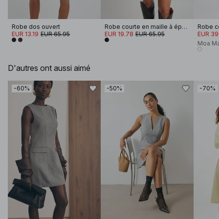
Robe dos ouvert
Robe courte en maille à épaules dénudées
EUR 13.19
EUR 65.95
EUR 19.78
EUR 65.95
EUR 39
Moa Ma
D'autres ont aussi aimé
-60%
-50%
-70%