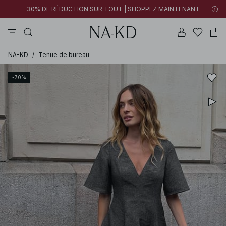
30% DE RÉDUCTION SUR TOUT | SHOPPEZ MAINTENANT
tops
robes
pantalons
tops manches longues
marron
NA-KD
/
Tenue de bureau
-70%