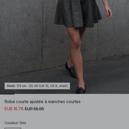
Model
:
172 cm - EU 36 (UK 10, US 6, small)
Robe courte ajustée à manches courtes
EUR 16.78
EUR 55.95
Couleur
:
Gris