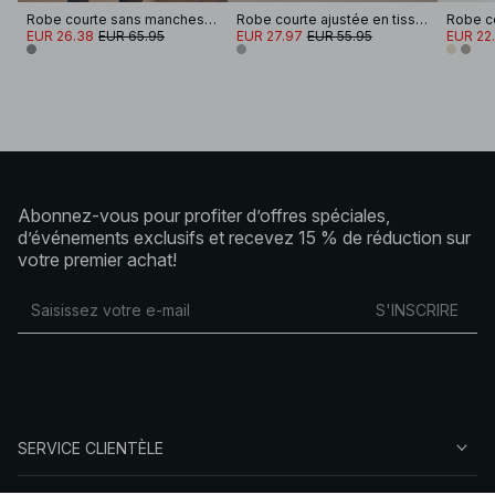
Robe courte sans manches ajustée
Robe courte ajustée en tissu mélangé à col en V
EUR 26.38
EUR 65.95
EUR 27.97
EUR 55.95
EUR 22
Abonnez-vous pour profiter d’offres spéciales,
d’événements exclusifs et recevez 15 % de réduction sur
votre premier achat!
S'INSCRIRE
SERVICE CLIENTÈLE