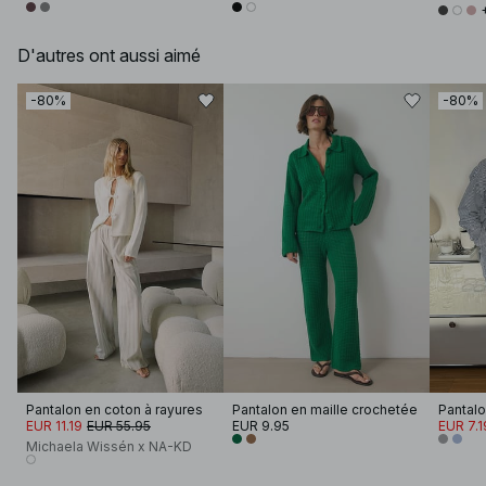
D'autres ont aussi aimé
-80%
-80%
Pantalon en coton à rayures
Pantalon en maille crochetée
EUR 11.19
EUR 55.95
EUR 9.95
EUR 7.1
Michaela Wissén x NA-KD