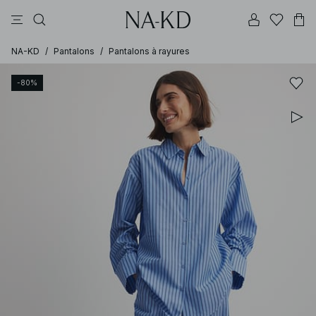
tops
robes
pantalons
blancs
marron
NA-KD
/
Pantalons
/
Pantalons à rayures
-80%