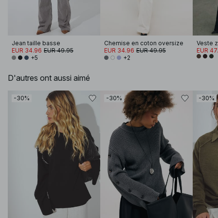
Jean taille basse
Chemise en coton oversize
EUR 34.96
EUR 49.95
EUR 34.96
EUR 49.95
EUR 47
+5
+2
D'autres ont aussi aimé
-30%
-30%
-30%