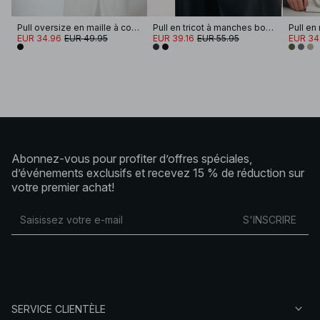
Pull oversize en maille à coutures apparentes
Pull en tricot à manches boutonnées
EUR 34.96
EUR 49.95
EUR 39.16
EUR 55.95
EUR 34
Abonnez-vous pour profiter d’offres spéciales,
d’événements exclusifs et recevez 15 % de réduction sur
votre premier achat!
S'INSCRIRE
SERVICE CLIENTÈLE