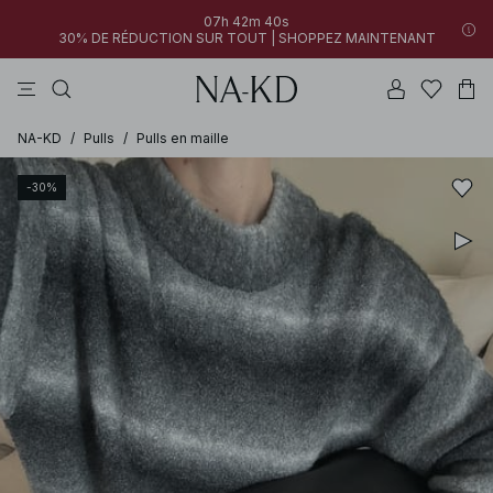
07h 42m 40s
30% DE RÉDUCTION SUR TOUT | SHOPPEZ MAINTENANT
pantalons
robes
tops
noirs
marron
NA-KD
/
Pulls
/
Pulls en maille
-30%