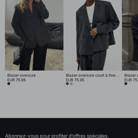
Blazer oversize
Blazer oversize court à fines rayures
EUR 75.95
EUR 75.95
EUR 75
Abonnez-vous pour profiter d’offres spéciales,