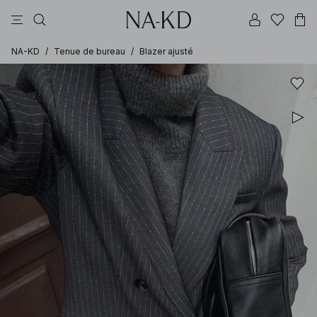
pantalons
tops
robes
noirs
marron foncé
NA-KD
/
Tenue de bureau
/
Blazer ajusté