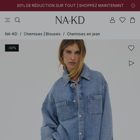
30% DE RÉDUCTION SUR TOUT | SHOPPEZ MAINTENANT
tops
pantalons
robes
tops manches longues
marron
NA-KD
/
Chemises | Blouses
/
Chemises en jean
-30%