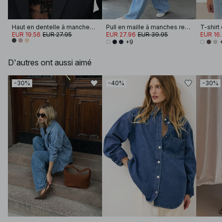
Haut en dentelle à manches longues
Pull en maille à manches retroussées
T-shirt
EUR 19.56
EUR 27.95
EUR 27.96
EUR 39.95
EUR 16
+9
D'autres ont aussi aimé
-30%
-40%
-30%