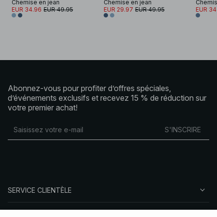
Chemise en jean
Chemise en jean
Chemis
EUR 34.96
EUR 49.95
EUR 29.97
EUR 49.95
EUR 34
Abonnez-vous pour profiter d’offres spéciales,
d’événements exclusifs et recevez 15 % de réduction sur
votre premier achat!
S'INSCRIRE
SERVICE CLIENTÈLE
À PROPOS DE NA-KD