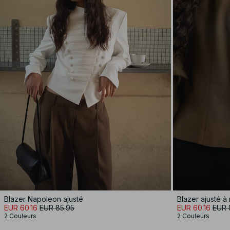
Blazer Napoleon ajusté
Blazer ajusté à
EUR 60.16
EUR 85.95
EUR 60.16
EUR 
2 Couleurs
2 Couleurs