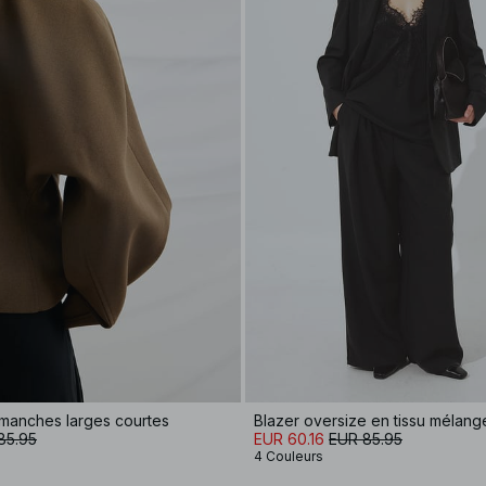
 manches larges courtes
Blazer oversize en tissu mélang
85.95
EUR 60.16
EUR 85.95
4 Couleurs