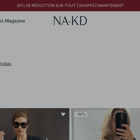
30% DE RÉDUCTION SUR TOUT | SHOPPEZ MAINTENANT
es
Magazine
ir plus
-30%