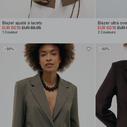
Blazer ajusté à lacets
Blazer ultra ov
EUR 60.16
EUR 85.95
EUR 60.16
EUR 
1 Couleur
2 Couleurs
-30%
-30%