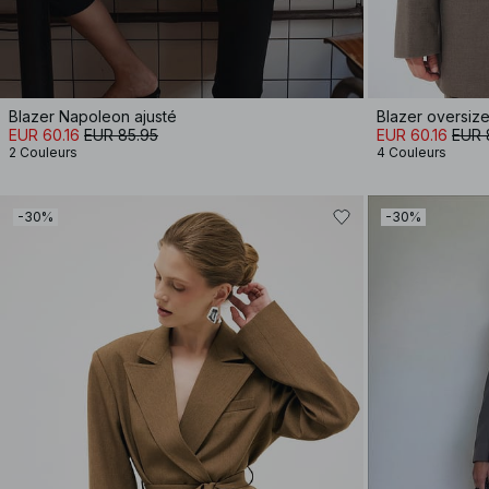
Blazer Napoleon ajusté
Blazer oversize
EUR 60.16
EUR 85.95
EUR 60.16
EUR 
2 Couleurs
4 Couleurs
-30%
-30%