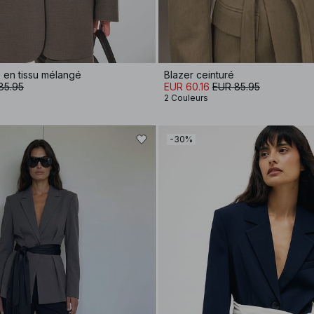
 en tissu mélangé
Blazer ceinturé
85.95
EUR 60.16
EUR 85.95
2 Couleurs
-30%