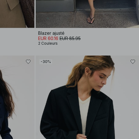
Blazer ajusté
EUR 60.16
EUR 85.95
2 Couleurs
-30%