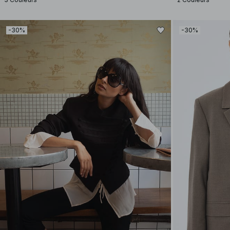
-30%
-30%