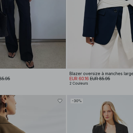
Blazer oversize à manches larg
85.95
EUR 60.16
EUR 85.95
2 Couleurs
-30%