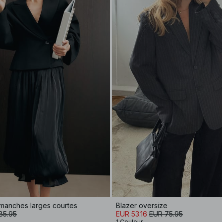
 manches larges courtes
Blazer oversize
85.95
EUR 53.16
EUR 75.95
1 Couleur