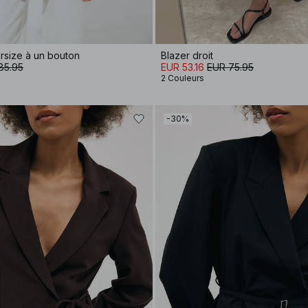
ersize à un bouton
Blazer droit
85.95
EUR 53.16
EUR 75.95
2 Couleurs
-30%