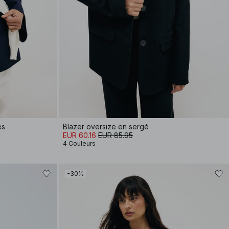
es
Blazer oversize en sergé
EUR 60.16
EUR 85.95
4 Couleurs
-30%