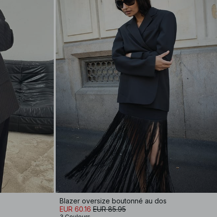
Blazer oversize boutonné au dos
EUR 60.16
EUR 85.95
3 Couleurs