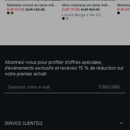
Manteau croisé en laine mélangée à double boutonnage
Maxi manteau en laine mélangée à col montant
EUR 97.96
EUR 139.95
EUR 111.96
EUR 159.95
EUR 90
Lovisa Worge x NA-KD
Abonnez-vous pour profiter d’offres spéciales,
d’événements exclusifs et recevez 15 % de réduction sur
votre premier achat!
S'INSCRIRE
SERVICE CLIENTÈLE