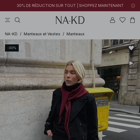
30% DE RÉDUCTION SUR TOUT | SHOPPEZ MAINTENANT
tops
pantalons
robes
noirs
marron
NA-KD
/
Manteaux et Vestes
/
Manteaux
-30%