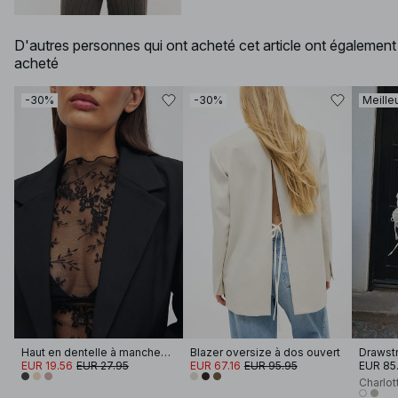
D'autres personnes qui ont acheté cet article ont également
acheté
-30%
-30%
Meille
Haut en dentelle à manches longues
Blazer oversize à dos ouvert
Drawstr
EUR 19.56
EUR 27.95
EUR 67.16
EUR 95.95
EUR 85
Charlot