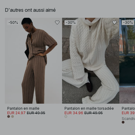
D'autres ont aussi aimé
-50%
-30%
-30%
Pantalon en maille
Pantalon en maille torsadée
EUR 24.97
EUR 49.95
EUR 34.96
EUR 49.95
EUR 39
Scandi