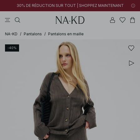
30% DE RÉDUCTION SUR TOUT | SHOPPEZ MAINTENANT
pantalons
tops
robes
noirs
marron
NA-KD
/
Pantalons
/
Pantalons en maille
-40%