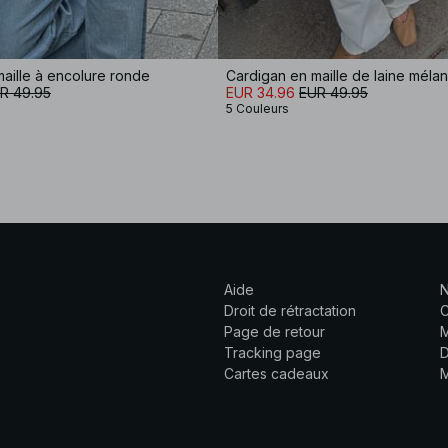
aille à encolure ronde
Cardigan en maille de laine méla
R 49.95
EUR 34.96
EUR 49.95
5 Couleurs
Aide
N
Droit de rétractation
C
Page de retour
M
Tracking page
D
Cartes cadeaux