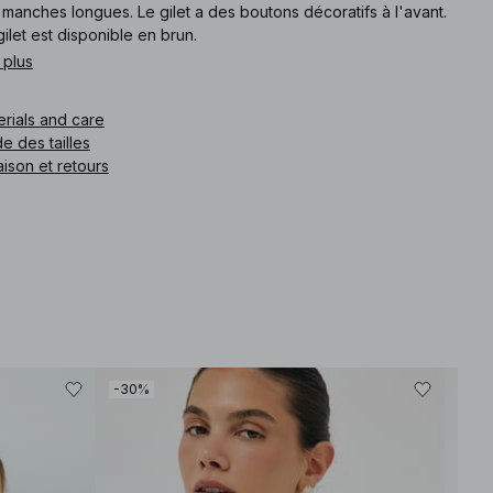
manches longues. Le gilet a des boutons décoratifs à l'avant.
ilet est disponible en brun.
 plus
e article
:
1100-012309-0017
erials and care
e des tailles
aison et retours
-30%
-30