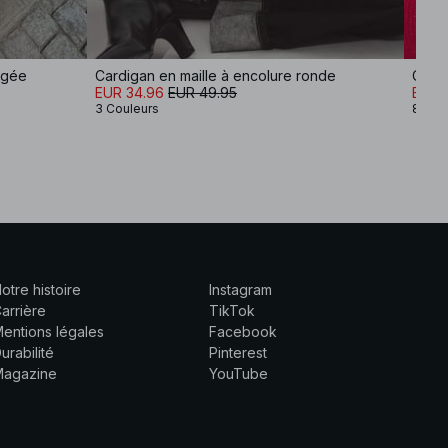
ngée
Cardigan en maille à encolure ronde
Cardi
EUR 34.96
EUR 49.95
EUR 
3 Couleurs
8 Cou
otre histoire
Instagram
arrière
TikTok
entions légales
Facebook
urabilité
Pinterest
Magazine
YouTube