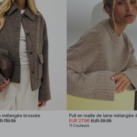
ne mélangée brossée
R 119.95
EUR 27.96
EUR 39.95
11 Couleurs