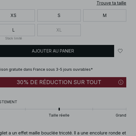
Trouve ta taille
XS
S
M
L
XL
Stock limité
AJOUTER AU PANIER
aison gratuite dans France sous 3-5 jours ouvrables*
30% DE RÉDUCTION SUR TOUT
STEMENT
Taille réelle
Grand
ilet a un effet maille bouclée tricoté. Il a une encolure ronde et