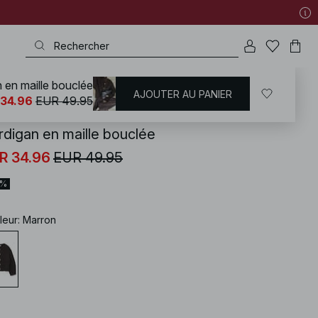
 en maille bouclée
AJOUTER AU PANIER
KD
/
Pulls
/
Gilets
 34.96
EUR 49.95
rdigan en maille bouclée
R 34.96
EUR 49.95
0%
leur
:
Marron