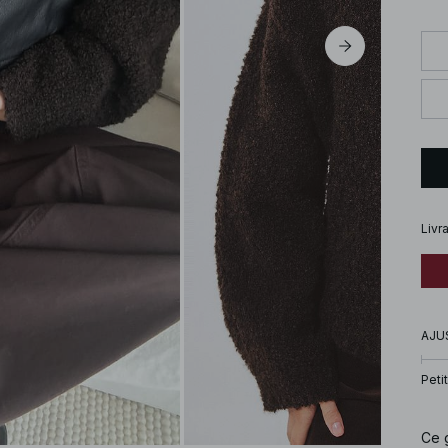
Livr
AJU
Petit
Ce g