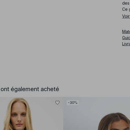
des 
Ce g
Voir
Cod
Mat
Guid
Livr
e ont également acheté
-30%