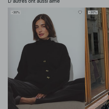
D'autres ont aussi aimé
-30%
-30%