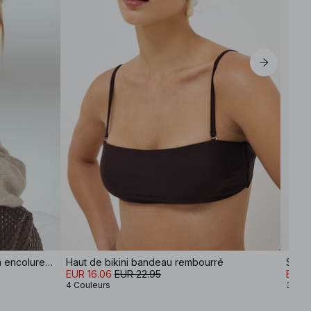
Pull en maille de laine mélangée à encolure ronde
Haut de bikini bandeau rembourré
Short
EUR 16.06
EUR 22.95
EUR 
4 Couleurs
3 Cou