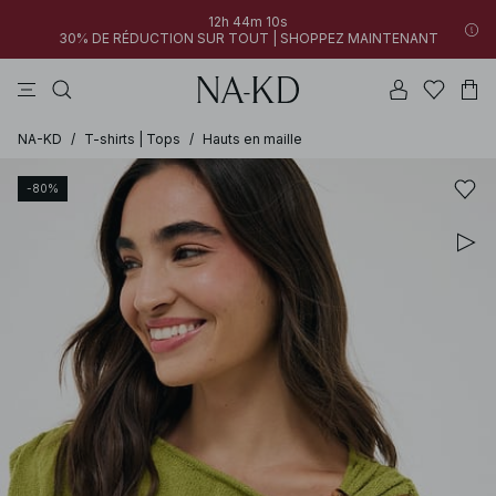
12h 44m 10s
30% DE RÉDUCTION SUR TOUT | SHOPPEZ MAINTENANT
pantalons
robes
tops
noirs
marron
NA-KD
/
T-shirts | Tops
/
Hauts en maille
-80%