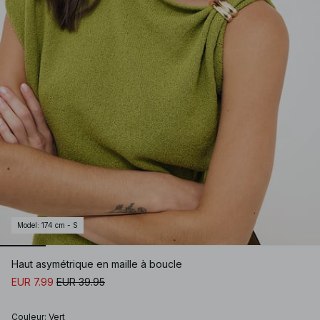
Model
:
174 cm - S
Haut asymétrique en maille à boucle
EUR 7.99
EUR 39.95
Couleur
:
Vert