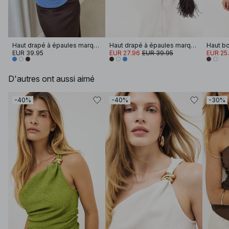
Haut drapé à épaules marquées
Haut drapé à épaules marquées
Haut bo
EUR 39.95
EUR 27.96
EUR 39.95
EUR 25.
D'autres ont aussi aimé
-40%
-40%
-30%