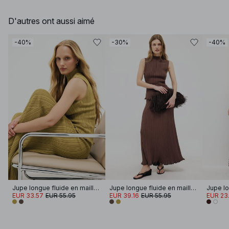
D'autres ont aussi aimé
-40%
-30%
-40%
Jupe longue fluide en maille côtelée
Jupe longue fluide en maille côtelée
Jupe lo
EUR 33.57
EUR 55.95
EUR 39.16
EUR 55.95
EUR 23