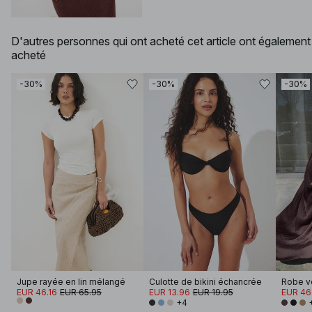
D'autres personnes qui ont acheté cet article ont également
acheté
-30%
-30%
-30%
Jupe rayée en lin mélangé
Culotte de bikini échancrée
EUR 46.16
EUR 65.95
EUR 13.96
EUR 19.95
EUR 46
+4