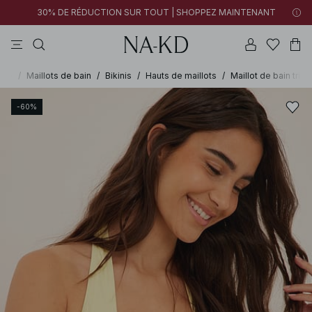
30% DE RÉDUCTION SUR TOUT | SHOPPEZ MAINTENANT
pantalons
tops
robes
noirs
marron
-KD
/
Maillots de bain
/
Bikinis
/
Hauts de maillots
/
Maillot de bain trian
-60%