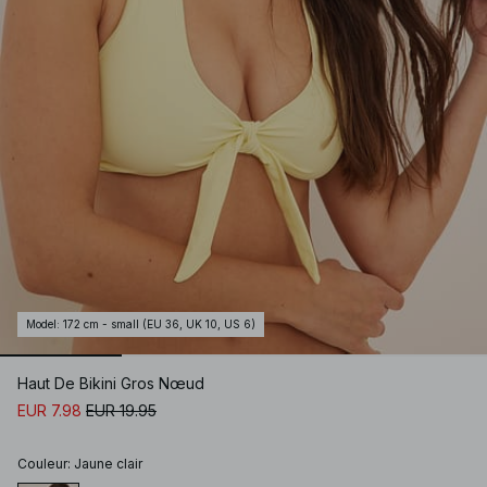
Model
:
172 cm - small (EU 36, UK 10, US 6)
Haut De Bikini Gros Nœud
EUR 7.98
EUR 19.95
Couleur
:
Jaune clair