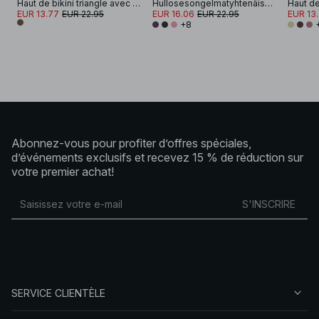
Haut de bikini triangle avec ornements brillants
Hullosesongelmatyhtenäiskappaleisetäbikinisylipääntyönkelaoppäälle
Haut de 
EUR 13.77
EUR 22.95
EUR 16.06
EUR 22.95
EUR 13
+8
Abonnez-vous pour profiter d’offres spéciales,
d’événements exclusifs et recevez 15 % de réduction sur
votre premier achat!
S'INSCRIRE
SERVICE CLIENTÈLE