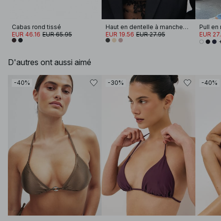
Cabas rond tissé
Haut en dentelle à manches longues
EUR 46.16
EUR 65.95
EUR 19.56
EUR 27.95
EUR 27
D'autres ont aussi aimé
-40%
-30%
-40%