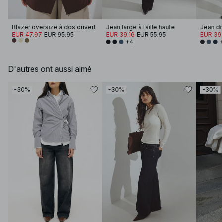
Blazer oversize à dos ouvert
Jean large à taille haute
Jean dr
EUR 47.97
EUR 95.95
EUR 39.16
EUR 55.95
EUR 39
+4
D'autres ont aussi aimé
-30%
-30%
-30%