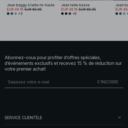
Jean baggy à taille mi-haute
Jean taille basse
Jean ba
EUR 46.16
EUR 65.95
EUR 46.16
EUR 65.95
EUR 46
+3
+5
Abonnez-vous pour profiter d’offres spéciales,
d’événements exclusifs et recevez 15 % de réduction sur
votre premier achat!
S'INSCRIRE
SERVICE CLIENTÈLE