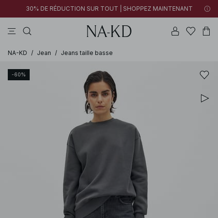
30% DE RÉDUCTION SUR TOUT | SHOPPEZ MAINTENANT
pantalons
tops
robes
noirs
marron
NA-KD
/
Jean
/
Jeans taille basse
-60%