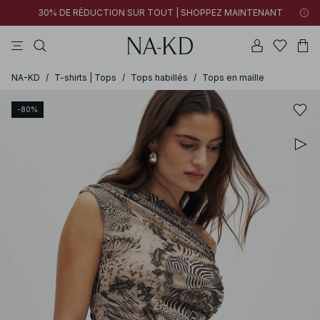
30% DE RÉDUCTION SUR TOUT | SHOPPEZ MAINTENANT
pantalons
tops
robes
noirs
marron
NA-KD
/
T-shirts | Tops
/
Tops habillés
/
Tops en maille
-80%