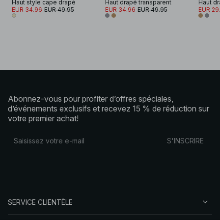
Haut style cape drapé
Haut drapé transparent
Haut dr
EUR 34.96
EUR 49.95
EUR 34.96
EUR 49.95
EUR 29
Abonnez-vous pour profiter d’offres spéciales,
d’événements exclusifs et recevez 15 % de réduction sur
votre premier achat!
S'INSCRIRE
SERVICE CLIENTÈLE