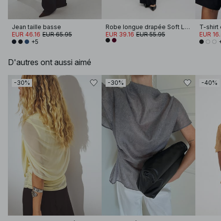
Jean taille basse
Robe longue drapée Soft Line
EUR 46.16
EUR 65.95
EUR 39.16
EUR 55.95
EUR 16
+5
D'autres ont aussi aimé
-30%
-30%
-40%