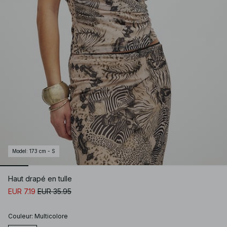
Model
:
173 cm - S
Haut drapé en tulle
EUR 7.19
EUR 35.95
Couleur
:
Multicolore